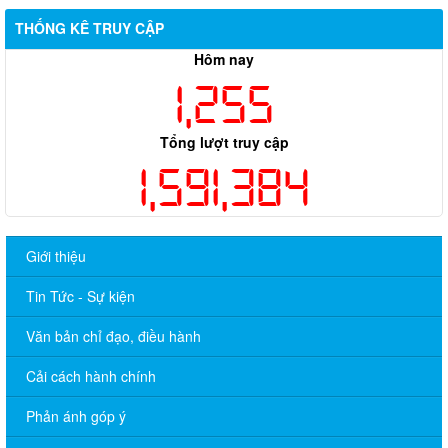
THỐNG KÊ TRUY CẬP
Hôm nay
1,255
Tổng lượt truy cập
1,591,384
Giới thiệu
Tin Tức - Sự kiện
Văn bản chỉ đạo, điều hành
Cải cách hành chính
Phản ánh góp ý