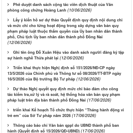
Phê duyệt danh sách cộng tác viên dịch thuật của Văn
(10/06/2026)
phòng công chứng Hoàng Lanh
Lấy ý kiến hồ sơ dự thảo Quyết định quy định nội dung chi
và mức chi cho từng hoạt động trong xây dựng văn bản quy
phạm pháp luật thuộc thẩm quyền của Ủy ban nhân dân thành
phố, Chủ tịch Ủy ban nhân dân thành phố Đồng Nai
(12/06/2026)
Ghi tên ông Đỗ Xuân Hiệu vào danh sách người đăng ký tập
(12/06/2026)
sự hành nghề Thừa phát lại
Triển khai thực hiện Nghị định số 151/2026/NĐ-CP ngày
13/5/2026 của Chính phủ và Thông tư số 08/2026/TT-BTP ngày
(12/06/2026)
16/5/2026 của Bộ trưởng Bộ Tư pháp
Dự thảo Nghị quyết quy định mức chi bảo đảm cho công
tác kiểm tra,xử lý và rà soát, hệ thống hóa văn bản quy phạm
(17/06/2026)
pháp luật trên địa bàn thành phố Đồng Nai
triển khai Kế hoạch Tổ chức thực hiện “Tháng hành động vì
(17/06/2026)
trẻ em” của Sở Tư pháp năm 2026
Thông cáo báo chí Văn bản qppl do UBND thành phố ban
(17/06/2026)
hành (Quyết định số 15/2026/QĐ-UBND)