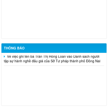
Triển khai thực hiện Nghị định số 161/2026/NĐ-CP và Nghị định
số 162/2026/NĐ-CP của Chính phủ (nâng mức lương cơ sở)
CẤP LẠI THẺ CÔNG CHỨNG VIÊN (Dương Anh Dũng)
CẤP THẺ CÔNG CHỨNG VIÊN (Nguyễn Hoàng Tiên Khải)
THÔNG BÁO
Về việc ghi tên bà Trần Thị Hồng Loan vào Danh sách người
tập sự hành nghề đấu giá của Sở Tư pháp thành phố Đồng Nai