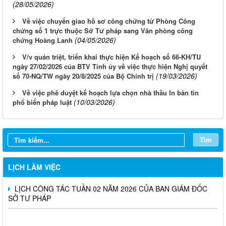
(28/05/2026)
Về việc chuyển giao hồ sơ công chứng từ Phòng Công
chứng số 1 trực thuộc Sở Tư pháp sang Văn phòng công
(04/05/2026)
chứng Hoàng Lanh
V/v quán triệt, triển khai thực hiện Kế hoạch số 66-KH/TU
ngày 27/02/2026 của BTV Tỉnh ủy về việc thực hiện Nghị quyết
(19/03/2026)
số 70-NQ/TW ngày 20/8/2025 của Bộ Chính trị
Về việc phê duyệt kế hoạch lựa chọn nhà thầu In bản tin
LỊCH CÔNG TÁC TUẦN 13 NĂM 2026 CỦA BAN GIÁM ĐỐC
(10/03/2026)
phổ biến pháp luật
SỞ TƯ PHÁP
LỊCH CÔNG TÁC TUẦN 10 NĂM 2026 CỦA BAN GIÁM ĐỐC
SỞ TƯ PHÁP
Tìm
LỊCH CÔNG TÁC TUẦN 09 NĂM 2026 CỦA BAN GIÁM ĐỐC
SỞ TƯ PHÁP
LỊCH LÀM VIỆC
LỊCH CÔNG TÁC TUẦN 02 NĂM 2026 CỦA BAN GIÁM ĐỐC
SỞ TƯ PHÁP