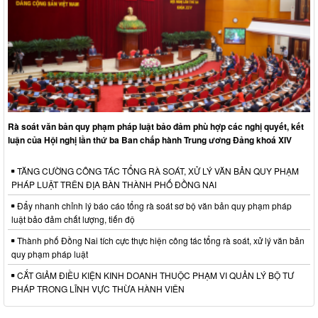
Rà soát văn bản quy phạm pháp luật bảo đảm phù hợp các nghị quyết, kết
luận của Hội nghị lần thứ ba Ban chấp hành Trung ương Đảng khoá XIV
TĂNG CƯỜNG CÔNG TÁC TỔNG RÀ SOÁT, XỬ LÝ VĂN BẢN QUY PHẠM
PHÁP LUẬT TRÊN ĐỊA BÀN THÀNH PHỐ ĐỒNG NAI
Đẩy nhanh chỉnh lý báo cáo tổng rà soát sơ bộ văn bản quy phạm pháp
luật bảo đảm chất lượng, tiến độ
Thành phố Đồng Nai tích cực thực hiện công tác tổng rà soát, xử lý văn bản
quy phạm pháp luật
CẮT GIẢM ĐIỀU KIỆN KINH DOANH THUỘC PHẠM VI QUẢN LÝ BỘ TƯ
PHÁP TRONG LĨNH VỰC THỪA HÀNH VIÊN