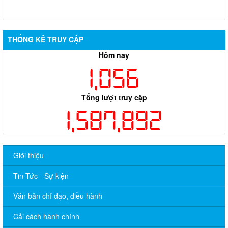
THỐNG KÊ TRUY CẬP
Hôm nay
1,056
Tổng lượt truy cập
1,587,892
Giới thiệu
Tin Tức - Sự kiện
Văn bản chỉ đạo, điều hành
Cải cách hành chính