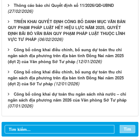
Thông cáo báo chí Quyết định số 11/2026/QĐ-UBND
(27/02/2026)
TRIỂN KHAI QUYẾT ĐỊNH CÔNG BỐ DANH MỤC VĂN BẢN
QUY PHẠM PHÁP LUẬT HẾT HIỆU LỰC NĂM 2025, QUYẾT
ĐỊNH BÃI BỎ VĂN BẢN QUY PHẠM PHÁP LUẬT THUỘC LĨNH
(06/02/2026)
VỰC TƯ PHÁP
Công bố công khai điều chỉnh, bổ sung dự toán thu chi
ngân sách địa phương trên địa bàn tỉnh Đồng Nai năm 2025
(12/01/2026)
(đợt 2) của Văn phòng Sở Tư pháp
Công bố công khai điều chỉnh, bổ sung dự toán thu chi
ngân sách địa phương trên địa bàn tỉnh Đồng Nai năm 2025
(12/01/2026)
(đợt 2) của Sở Tư pháp
Công bố công khai dự toán thu ngân sách nhà nước – chi
ngân sách địa phương năm 2026 của Văn phòng Sở Tư pháp
(07/01/2026)
LỊCH CÔNG TÁC TUẦN 13 NĂM 2026 CỦA BAN GIÁM ĐỐC
SỞ TƯ PHÁP
Tìm
LỊCH CÔNG TÁC TUẦN 10 NĂM 2026 CỦA BAN GIÁM ĐỐC
SỞ TƯ PHÁP