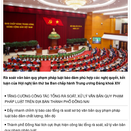
Rà soát văn bản quy phạm pháp luật bảo đảm phù hợp các nghị quyết, kết
luận của Hội nghị lần thứ ba Ban chấp hành Trung ương Đảng khoá XIV
TĂNG CƯỜNG CÔNG TÁC TỔNG RÀ SOÁT, XỬ LÝ VĂN BẢN QUY PHẠM
PHÁP LUẬT TRÊN ĐỊA BÀN THÀNH PHỐ ĐỒNG NAI
Đẩy nhanh chỉnh lý báo cáo tổng rà soát sơ bộ văn bản quy phạm pháp
luật bảo đảm chất lượng, tiến độ
Thành phố Đồng Nai tích cực thực hiện công tác tổng rà soát, xử lý văn bản
quy phạm pháp luật