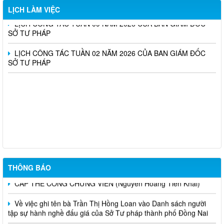
LỊCH LÀM VIỆC
LỊCH CÔNG TÁC TUẦN 09 NĂM 2026 CỦA BAN GIÁM ĐỐC
SỞ TƯ PHÁP
LỊCH CÔNG TÁC TUẦN 02 NĂM 2026 CỦA BAN GIÁM ĐỐC
SỞ TƯ PHÁP
Triển khai thực hiện Nghị định số 161/2026/NĐ-CP và Nghị định
số 162/2026/NĐ-CP của Chính phủ (nâng mức lương cơ sở)
CẤP LẠI THẺ CÔNG CHỨNG VIÊN (Dương Anh Dũng)
THÔNG BÁO
CẤP THẺ CÔNG CHỨNG VIÊN (Nguyễn Hoàng Tiên Khải)
Về việc ghi tên bà Trần Thị Hồng Loan vào Danh sách người
tập sự hành nghề đấu giá của Sở Tư pháp thành phố Đồng Nai