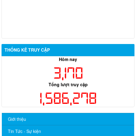
THỐNG KÊ TRUY CẬP
Hôm nay
3,170
Tổng lượt truy cập
1,586,278
Giới thiệu
Tin Tức - Sự kiện