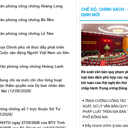
a Văn phòng công chứng Hoàng Long
CHẾ ĐỘ, CHÍNH SÁCH -
ĐỊNH MỚI
a Văn phòng công chứng Bù Nho
 Văn phòng công chứng Lê Tâm
của Chính phủ về thúc đẩy phát triển
 Cuộc vận động Người Việt Nam ưu tiên
a Văn phòng công chứng Hoàng Lanh
Rà soát văn bản quy phạm p
luật bảo đảm phù hợp các ngh
 dung chi và mức chi cho từng hoạt
kết luận của Hội nghị lần th
uộc thẩm quyền của Ủy ban nhân dân
chấp hành Trung ương Đảng 
(12/06/2026)
 Nai
TĂNG CƯỜNG CÔNG TÁC 
SOÁT, XỬ LÝ VĂN BẢN QUY
Công chứng số 1 trực thuộc Sở Tư
PHÁP LUẬT TRÊN ĐỊA BÀN
5/2026)
PHỐ ĐỒNG NAI
6-KH/TU ngày 27/02/2026 của BTV Tỉnh
Đẩy nhanh chỉnh lý báo cáo
(19/03/2026)
8/2025 của Bộ Chính trị