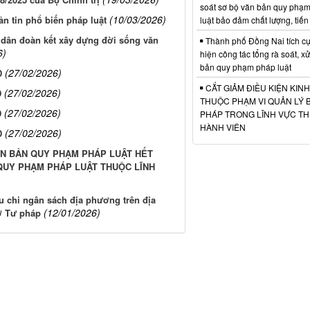
soát sơ bộ văn bản quy phạ
(10/03/2026)
ản tin phổ biến pháp luật
luật bảo đảm chất lượng, tiến
n dân đoàn kết xây dựng đời sống văn
Thành phố Đồng Nai tích cự
6)
hiện công tác tổng rà soát, xử
bản quy phạm pháp luật
(27/02/2026)
D
CẮT GIẢM ĐIỀU KIỆN KIN
(27/02/2026)
D
THUỘC PHẠM VI QUẢN LÝ 
(27/02/2026)
D
PHÁP TRONG LĨNH VỰC T
HÀNH VIÊN
(27/02/2026)
D
ĂN BẢN QUY PHẠM PHÁP LUẬT HẾT
 QUY PHẠM PHÁP LUẬT THUỘC LĨNH
u chi ngân sách địa phương trên địa
(12/01/2026)
ở Tư pháp