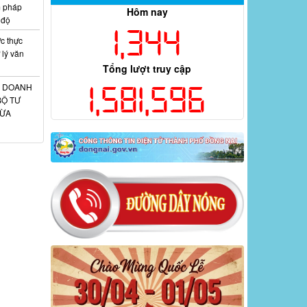
m pháp
Hôm nay
 độ
1,344
c thực
 lý văn
Tổng lượt truy cập
1,581,596
H DOANH
BỘ TƯ
HỪA