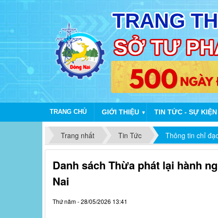
TRANG CHỦ
GIỚI THIỆU
TIN TỨC - SỰ KIỆN
▼
Trang nhất
Tin Tức
Thông tin chỉ đạ
Danh sách Thừa phát lại hành ng
Nai
Thứ năm - 28/05/2026 13:41