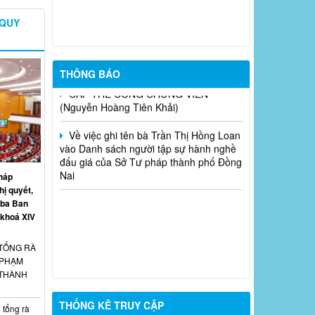
mức lương cơ sở)
 QUY
CẤP LẠI THẺ CÔNG CHỨNG VIÊN
(Dương Anh Dũng)
THÔNG BÁO
CẤP THẺ CÔNG CHỨNG VIÊN
(Nguyễn Hoàng Tiên Khải)
Về việc ghi tên bà Trần Thị Hồng Loan
vào Danh sách người tập sự hành nghề
đấu giá của Sở Tư pháp thành phố Đồng
Nai
háp
ị quyết,
ứ ba Ban
khoá XIV
TỔNG RÀ
 PHẠM
 THÀNH
THỐNG KÊ TRUY CẬP
 tổng rà