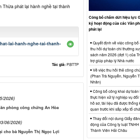
Thừa phát lại hành nghề tại thành
Công bố chấm dứt hiệu lực 
ký hoạt động của các Văn p
phát lại
Quyết định về việc công bố
at-lai-hanh-nghe-tai-thanh-
thu hồi dự toán chi thường x
sách năm 2026 (đợt 1) của T
trợ giúp pháp lý Nhà nước
Tác giả:
P.BTTP
Về việc thu hồi thẻ công ch
(Phan Trà Nguyễn, Nguyễn T
Nhân)
Công bố công khai dự toán 
thực hiện xử lý nghiệp vụ đối 
05/2026)
hồ sơ, tài liệu đã được thống
 Văn phòng công chứng An Hòa
quan trước khi sắp xếp tổ ch
Thay đổi nội dung Giấy đăn
03/06/2026)
động của Công ty luật TNHH
Thành Viên Hải Châu
ại cho bà Nguyễn Thị Ngọc Lợi