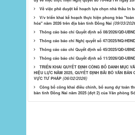
Về việc phê duyệt kế hoạch lựa chọn nhà thầu In b
V/v triển khai kế hoạch thực hiện phong trào "toà
(09/03/202
hóa" năm 2026 trên địa bàn tỉnh Đồng Nai
Thông cáo báo chí Quyết định số 08/2026/QĐ-UBN
Thông cáo báo chí Nghị quyết số 47/2025/NQ-HĐN
Thông cáo cáo chí Quyết định số 45/2025/QĐ-UBN
Thông cáo báo chí Quyết định số 11/2026/QĐ-UBN
TRIỂN KHAI QUYẾT ĐỊNH CÔNG BỐ DANH MỤC V
HIỆU LỰC NĂM 2025, QUYẾT ĐỊNH BÃI BỎ VĂN BẢN
(06/02/2026)
VỰC TƯ PHÁP
Công bố công khai điều chỉnh, bổ sung dự toán th
bàn tỉnh Đồng Nai năm 2025 (đợt 2) của Văn phòng S