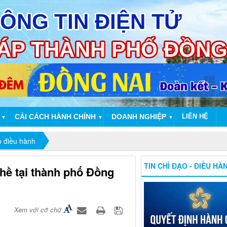
CẢI CÁCH HÀNH CHÍNH
DOANH NGHIỆP
LIÊN HỆ
▼
▼
▼
o điều hành
TIN CHỈ ĐẠO - ĐIỀU HÀ
hề tại thành phố Đồng
Xem với cỡ chữ