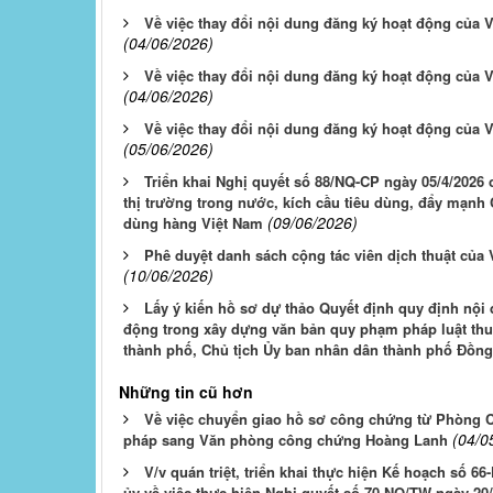
Về việc thay đổi nội dung đăng ký hoạt động củ
(04/06/2026)
Về việc thay đổi nội dung đăng ký hoạt động củ
(04/06/2026)
Về việc thay đổi nội dung đăng ký hoạt động của
(05/06/2026)
Triển khai Nghị quyết số 88/NQ-CP ngày 05/4/2026 
thị trường trong nước, kích cầu tiêu dùng, đẩy mạnh
(09/06/2026)
dùng hàng Việt Nam
Phê duyệt danh sách cộng tác viên dịch thuật củ
(10/06/2026)
Lấy ý kiến hồ sơ dự thảo Quyết định quy định nội
động trong xây dựng văn bản quy phạm pháp luật th
thành phố, Chủ tịch Ủy ban nhân dân thành phố Đồng
Những tin cũ hơn
Về việc chuyển giao hồ sơ công chứng từ Phòng 
(04/0
pháp sang Văn phòng công chứng Hoàng Lanh
V/v quán triệt, triển khai thực hiện Kế hoạch số 6
ủy về việc thực hiện Nghị quyết số 70-NQ/TW ngày 20/