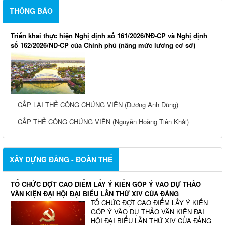
THÔNG BÁO
Triển khai thực hiện Nghị định số 161/2026/NĐ-CP và Nghị định
số 162/2026/NĐ-CP của Chính phủ (nâng mức lương cơ sở)
CẤP LẠI THẺ CÔNG CHỨNG VIÊN (Dương Anh Dũng)
CẤP THẺ CÔNG CHỨNG VIÊN (Nguyễn Hoàng Tiên Khải)
XÂY DỰNG ĐẢNG - ĐOÀN THỂ
TỔ CHỨC ĐỢT CAO ĐIỂM LẤY Ý KIẾN GÓP Ý VÀO DỰ THẢO
VĂN KIỆN ĐẠI HỘI ĐẠI BIỂU LẦN THỨ XIV CỦA ĐẢNG
TỔ CHỨC ĐỢT CAO ĐIỂM LẤY Ý KIẾN
GÓP Ý VÀO DỰ THẢO VĂN KIỆN ĐẠI
HỘI ĐẠI BIỂU LẦN THỨ XIV CỦA ĐẢNG