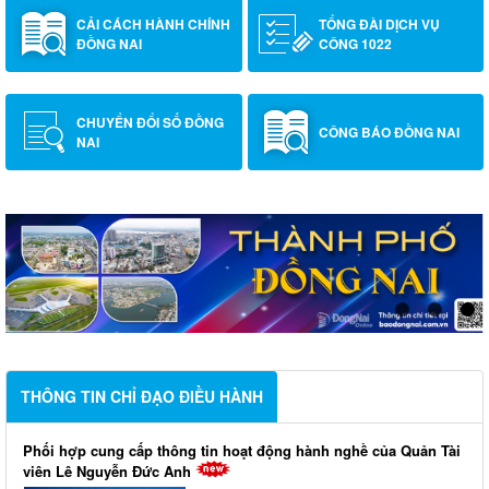
CẢI CÁCH HÀNH CHÍNH
TỔNG ĐÀI DỊCH VỤ
ĐỒNG NAI
CÔNG 1022
CHUYỂN ĐỔI SỐ ĐỒNG
CÔNG BÁO ĐỒNG NAI
NAI
THÔNG TIN CHỈ ĐẠO ĐIỀU HÀNH
Phối hợp cung cấp thông tin hoạt động hành nghề của Quản Tài
viên Lê Nguyễn Đức Anh