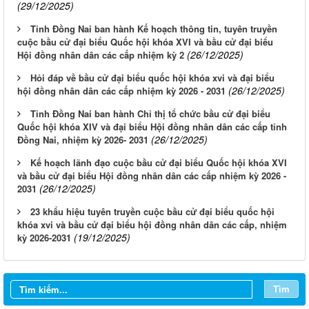
(29/12/2025)
Tỉnh Đồng Nai ban hành Kế hoạch thông tin, tuyên truyền
cuộc bầu cử đại biểu Quốc hội khóa XVI và bầu cử đại biểu
(26/12/2025)
Hội đồng nhân dân các cấp nhiệm kỳ 2
Hỏi đáp về bầu cử đại biểu quốc hội khóa xvi và đại biểu
(26/12/2025)
hội đồng nhân dân các cấp nhiệm kỳ 2026 - 2031
Tỉnh Đồng Nai ban hành Chỉ thị tổ chức bầu cử đại biểu
Quốc hội khóa XIV và đại biểu Hội đồng nhân dân các cấp tỉnh
(26/12/2025)
Đồng Nai, nhiệm kỳ 2026- 2031
Kế hoạch lãnh đạo cuộc bầu cử đại biểu Quốc hội khóa XVI
và bầu cử đại biểu Hội đồng nhân dân các cấp nhiệm kỳ 2026 -
(26/12/2025)
2031
23 khẩu hiệu tuyên truyền cuộc bầu cử đại biểu quốc hội
khóa xvi và bầu cử đại biểu hội đồng nhân dân các cấp, nhiệm
(19/12/2025)
kỳ 2026-2031
LỊCH CÔNG TÁC TUẦN 13 NĂM 2026 CỦA BAN GIÁM ĐỐC
SỞ TƯ PHÁP
LỊCH CÔNG TÁC TUẦN 10 NĂM 2026 CỦA BAN GIÁM ĐỐC
Tìm
SỞ TƯ PHÁP