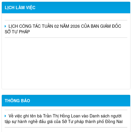
LỊCH CÔNG TÁC TUẦN 09 NĂM 2026 CỦA BAN GIÁM ĐỐC
LỊCH LÀM VIỆC
SỞ TƯ PHÁP
LỊCH CÔNG TÁC TUẦN 02 NĂM 2026 CỦA BAN GIÁM ĐỐC
SỞ TƯ PHÁP
Triển khai thực hiện Nghị định số 161/2026/NĐ-CP và Nghị định
số 162/2026/NĐ-CP của Chính phủ (nâng mức lương cơ sở)
CẤP LẠI THẺ CÔNG CHỨNG VIÊN (Dương Anh Dũng)
THÔNG BÁO
CẤP THẺ CÔNG CHỨNG VIÊN (Nguyễn Hoàng Tiên Khải)
Về việc ghi tên bà Trần Thị Hồng Loan vào Danh sách người
tập sự hành nghề đấu giá của Sở Tư pháp thành phố Đồng Nai