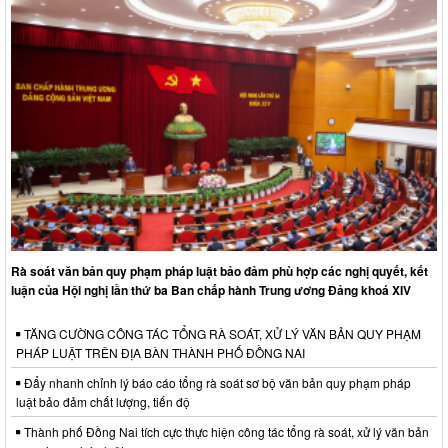
Rà soát văn bản quy phạm pháp luật bảo đảm phù hợp các nghị quyết, kết
luận của Hội nghị lần thứ ba Ban chấp hành Trung ương Đảng khoá XIV
TĂNG CƯỜNG CÔNG TÁC TỔNG RÀ SOÁT, XỬ LÝ VĂN BẢN QUY PHẠM
PHÁP LUẬT TRÊN ĐỊA BÀN THÀNH PHỐ ĐỒNG NAI
Đẩy nhanh chỉnh lý báo cáo tổng rà soát sơ bộ văn bản quy phạm pháp
luật bảo đảm chất lượng, tiến độ
Thành phố Đồng Nai tích cực thực hiện công tác tổng rà soát, xử lý văn bản