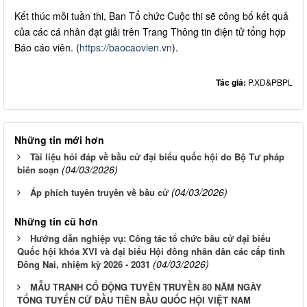
Kết thúc mỗi tuần thi, Ban Tổ chức Cuộc thi sẽ công bố kết quả
của các cá nhân đạt giải trên Trang Thông tin điện tử tổng hợp
Báo cáo viên. (
https://baocaovien.vn
).
Tác giả:
P.XD&PBPL
Những tin mới hơn
Tài liệu hỏi đáp về bầu cử đại biểu quốc hội do Bộ Tư pháp
(04/03/2026)
biên soạn
(04/03/2026)
Áp phích tuyên truyền về bầu cử
Những tin cũ hơn
Hướng dẫn nghiệp vụ: Công tác tổ chức bầu cử đại biểu
Quốc hội khóa XVI và đại biểu Hội đồng nhân dân các cấp tỉnh
(04/03/2026)
Đồng Nai, nhiệm kỳ 2026 - 2031
MẪU TRANH CỔ ĐỘNG TUYÊN TRUYỀN 80 NĂM NGÀY
TỔNG TUYỂN CỬ ĐẦU TIÊN BẦU QUỐC HỘI VIỆT NAM