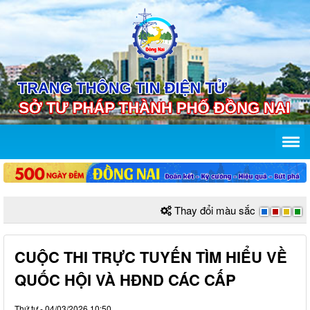
Thay đổi màu sắc
CUỘC THI TRỰC TUYẾN TÌM HIỂU VỀ
QUỐC HỘI VÀ HĐND CÁC CẤP
Thứ tư - 04/03/2026 10:50