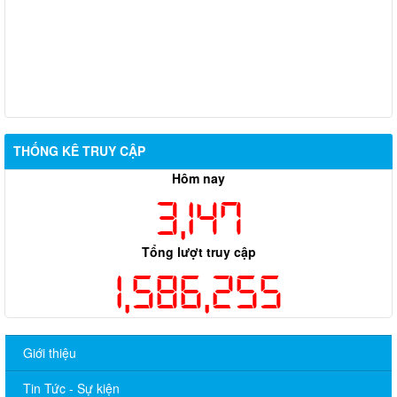
THỐNG KÊ TRUY CẬP
Hôm nay
3,147
Tổng lượt truy cập
1,586,255
Giới thiệu
Tin Tức - Sự kiện