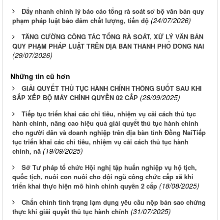
Đẩy nhanh chỉnh lý báo cáo tổng rà soát sơ bộ văn bản quy
(24/07/2026)
phạm pháp luật bảo đảm chất lượng, tiến độ
TĂNG CƯỜNG CÔNG TÁC TỔNG RÀ SOÁT, XỬ LÝ VĂN BẢN
QUY PHẠM PHÁP LUẬT TRÊN ĐỊA BÀN THÀNH PHỐ ĐỒNG NAI
(29/07/2026)
Những tin cũ hơn
GIẢI QUYẾT THỦ TỤC HÀNH CHÍNH THÔNG SUỐT SAU KHI
(26/09/2025)
SẮP XẾP BỘ MÁY CHÍNH QUYỀN 02 CẤP
Tiếp tục triển khai các chỉ tiêu, nhiệm vụ cải cách thủ tục
hành chính, nâng cao hiệu quả giải quyết thủ tục hành chính
cho người dân và doanh nghiệp trên địa bàn tỉnh Đồng NaiTiếp
tục triển khai các chỉ tiêu, nhiệm vụ cải cách thủ tục hành
(19/09/2025)
chính, nâ
Sở Tư pháp tổ chức Hội nghị tập huấn nghiệp vụ hộ tịch,
quốc tịch, nuôi con nuôi cho đội ngũ công chức cấp xã khi
(18/08/2025)
triển khai thực hiện mô hình chính quyền 2 cấp
Chấn chỉnh tình trạng lạm dụng yêu cầu nộp bản sao chứng
(31/07/2025)
thực khi giải quyết thủ tục hành chính
LỊCH CÔNG TÁC TUẦN 13 NĂM 2026 CỦA BAN GIÁM ĐỐC