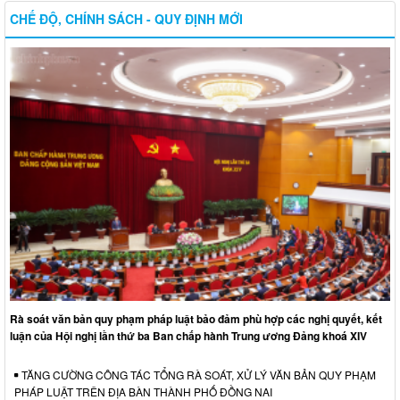
CHẾ ĐỘ, CHÍNH SÁCH - QUY ĐỊNH MỚI
Rà soát văn bản quy phạm pháp luật bảo đảm phù hợp các nghị quyết, kết
luận của Hội nghị lần thứ ba Ban chấp hành Trung ương Đảng khoá XIV
TĂNG CƯỜNG CÔNG TÁC TỔNG RÀ SOÁT, XỬ LÝ VĂN BẢN QUY PHẠM
PHÁP LUẬT TRÊN ĐỊA BÀN THÀNH PHỐ ĐỒNG NAI