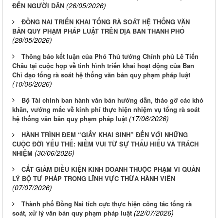
(26/05/2026)
ĐẾN NGƯỜI DÂN
ĐỒNG NAI TRIỂN KHAI TỔNG RÀ SOÁT HỆ THỐNG VĂN
BẢN QUY PHẠM PHÁP LUẬT TRÊN ĐỊA BÀN THÀNH PHỐ
(28/05/2026)
Thông báo kết luận của Phó Thủ tướng Chính phủ Lê Tiến
Châu tại cuộc họp về tình hình triển khai hoạt động của Ban
Chỉ đạo tổng rà soát hệ thống văn bản quy phạm pháp luật
(10/06/2026)
Bộ Tài chính ban hành văn bản hướng dẫn, tháo gỡ các khó
khăn, vướng mắc về kinh phí thực hiện nhiệm vụ tổng rà soát
(17/06/2026)
hệ thống văn bản quy phạm pháp luật
HÀNH TRÌNH ĐEM “GIẤY KHAI SINH” ĐẾN VỚI NHỮNG
CUỘC ĐỜI YẾU THẾ: NIỀM VUI TỪ SỰ THẤU HIỂU VÀ TRÁCH
(30/06/2026)
NHIỆM
CẮT GIẢM ĐIỀU KIỆN KINH DOANH THUỘC PHẠM VI QUẢN
LÝ BỘ TƯ PHÁP TRONG LĨNH VỰC THỪA HÀNH VIÊN
(07/07/2026)
Thành phố Đồng Nai tích cực thực hiện công tác tổng rà
(22/07/2026)
soát, xử lý văn bản quy phạm pháp luật