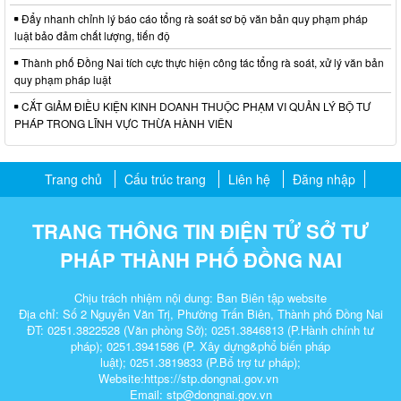
Đẩy nhanh chỉnh lý báo cáo tổng rà soát sơ bộ văn bản quy phạm pháp
luật bảo đảm chất lượng, tiến độ
Thành phố Đồng Nai tích cực thực hiện công tác tổng rà soát, xử lý văn bản
quy phạm pháp luật
CẮT GIẢM ĐIỀU KIỆN KINH DOANH THUỘC PHẠM VI QUẢN LÝ BỘ TƯ
PHÁP TRONG LĨNH VỰC THỪA HÀNH VIÊN
Trang chủ
Cấu trúc trang
Liên hệ
Đăng nhập
TRANG THÔNG TIN ĐIỆN TỬ SỞ TƯ
PHÁP THÀNH PHỐ ĐỒNG NAI
Chịu trách nhiệm nội dung: Ban Biên tập website
Địa chỉ: Số 2 Nguyễn Văn Trị, Phường Trấn Biên, Thành phố Đồng Nai
ĐT:
0251.3822528
(Văn phòng Sở);
0251.3846813
(P.Hành chính tư
pháp);
0251.3941586
(P. Xây dựng&phổ biến pháp
luật);
0251.3819833
(P.Bổ trợ tư pháp);
Website:https://stp.dongnai.gov.vn
Email: stp@dongnai.gov.vn​