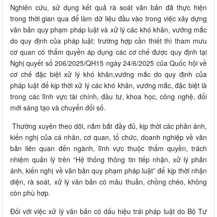
Nghiên cứu, sử dụng kết quả rà soát văn bản đã thực hiện
trong thời gian qua để làm dữ liệu đầu vào trong việc xây dựng
văn bản quy phạm pháp luật và xử lý các khó khăn, vướng mắc
do quy định của pháp luật; trường hợp cần thiết thì tham mưu
cơ quan có thẩm quyền áp dụng các cơ chế được quy định tại
Nghị quyết số 206/2025/QH15 ngày 24/6/2025 của Quốc hội về
cơ chế đặc biệt xử lý khó khăn,vướng mắc do quy định của
pháp luật để kịp thời xử lý các khó khăn, vướng mắc, đặc biệt là
trong các lĩnh vực tài chính, đầu tư, khoa học, công nghệ, đổi
mới sáng tạo và chuyển đổi số.
Thường xuyên theo dõi, nắm bắt đầy đủ, kịp thời các phản ánh,
kiến nghị của cá nhân, cơ quan, tổ chức, doanh nghiệp về văn
bản liên quan đến ngành, lĩnh vực thuộc thẩm quyền, trách
nhiệm quản lý trên “Hệ thống thông tin tiếp nhận, xử lý phản
ánh, kiến nghị về văn bản quy phạm pháp luật” để kịp thời nhận
diện, rà soát, xử lý văn bản có mâu thuẫn, chồng chéo, không
còn phù hợp.
Đối với việc xử lý văn bản có dấu hiệu trái pháp luật do Bộ Tư