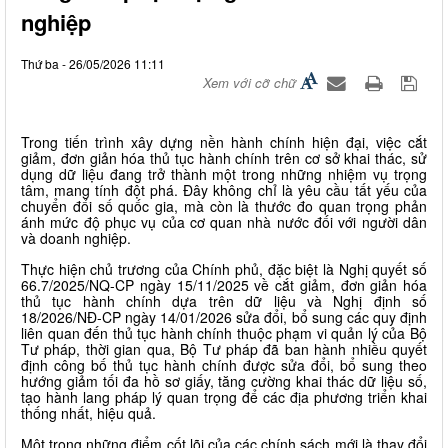
nghiệp
Thứ ba - 26/05/2026 11:11
Xem với cỡ chữ
Trong tiến trình xây dựng nền hành chính hiện đại, việc cắt
giảm, đơn giản hóa thủ tục hành chính trên cơ sở khai thác, sử
dụng dữ liệu đang trở thành một trong những nhiệm vụ trọng
tâm, mang tính đột phá. Đây không chỉ là yêu cầu tất yếu của
chuyển đổi số quốc gia, mà còn là thước đo quan trọng phản
ánh mức độ phục vụ của cơ quan nhà nước đối với người dân
và doanh nghiệp.
Thực hiện chủ trương của Chính phủ, đặc biệt là Nghị quyết số
66.7/2025/NQ-CP ngày 15/11/2025 về cắt giảm, đơn giản hóa
thủ tục hành chính dựa trên dữ liệu và Nghị định số
18/2026/NĐ-CP ngày 14/01/2026 sửa đổi, bổ sung các quy định
liên quan đến thủ tục hành chính thuộc phạm vi quản lý của Bộ
Tư pháp, thời gian qua, Bộ Tư pháp đã ban hành nhiều quyết
định công bố thủ tục hành chính được sửa đổi, bổ sung theo
hướng giảm tối đa hồ sơ giấy, tăng cường khai thác dữ liệu số,
tạo hành lang pháp lý quan trọng để các địa phương triển khai
thống nhất, hiệu quả.
Một trong những điểm cốt lõi của các chính sách mới là thay đổi