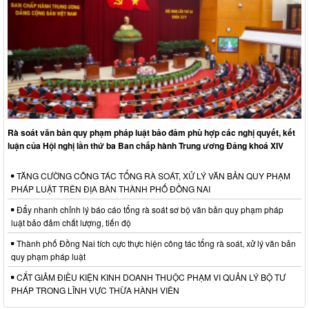
Rà soát văn bản quy phạm pháp luật bảo đảm phù hợp các nghị quyết, kết
luận của Hội nghị lần thứ ba Ban chấp hành Trung ương Đảng khoá XIV
TĂNG CƯỜNG CÔNG TÁC TỔNG RÀ SOÁT, XỬ LÝ VĂN BẢN QUY PHẠM
PHÁP LUẬT TRÊN ĐỊA BÀN THÀNH PHỐ ĐỒNG NAI
Đẩy nhanh chỉnh lý báo cáo tổng rà soát sơ bộ văn bản quy phạm pháp
luật bảo đảm chất lượng, tiến độ
Thành phố Đồng Nai tích cực thực hiện công tác tổng rà soát, xử lý văn bản
quy phạm pháp luật
CẮT GIẢM ĐIỀU KIỆN KINH DOANH THUỘC PHẠM VI QUẢN LÝ BỘ TƯ
PHÁP TRONG LĨNH VỰC THỪA HÀNH VIÊN