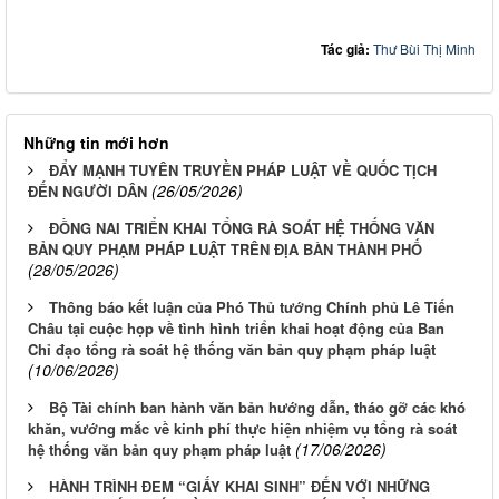
Tác giả:
Thư Bùi Thị Minh
Những tin mới hơn
ĐẨY MẠNH TUYÊN TRUYỀN PHÁP LUẬT VỀ QUỐC TỊCH
(26/05/2026)
ĐẾN NGƯỜI DÂN
ĐỒNG NAI TRIỂN KHAI TỔNG RÀ SOÁT HỆ THỐNG VĂN
BẢN QUY PHẠM PHÁP LUẬT TRÊN ĐỊA BÀN THÀNH PHỐ
(28/05/2026)
Thông báo kết luận của Phó Thủ tướng Chính phủ Lê Tiến
Châu tại cuộc họp về tình hình triển khai hoạt động của Ban
Chỉ đạo tổng rà soát hệ thống văn bản quy phạm pháp luật
(10/06/2026)
Bộ Tài chính ban hành văn bản hướng dẫn, tháo gỡ các khó
khăn, vướng mắc về kinh phí thực hiện nhiệm vụ tổng rà soát
(17/06/2026)
hệ thống văn bản quy phạm pháp luật
HÀNH TRÌNH ĐEM “GIẤY KHAI SINH” ĐẾN VỚI NHỮNG