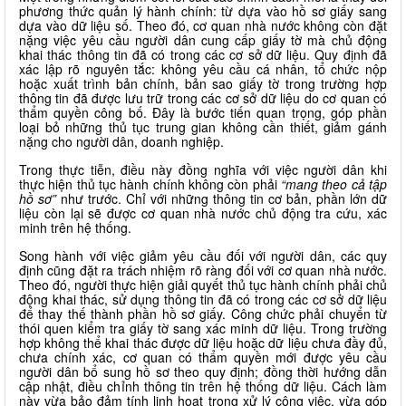
phương thức quản lý hành chính: từ dựa vào hồ sơ giấy sang
dựa vào dữ liệu số. Theo đó, cơ quan nhà nước không còn đặt
nặng việc yêu cầu người dân cung cấp giấy tờ mà chủ động
khai thác thông tin đã có trong các cơ sở dữ liệu. Quy định đã
xác lập rõ nguyên tắc: không yêu cầu cá nhân, tổ chức nộp
hoặc xuất trình bản chính, bản sao giấy tờ trong trường hợp
thông tin đã được lưu trữ trong các cơ sở dữ liệu do cơ quan có
thẩm quyền công bố. Đây là bước tiến quan trọng, góp phần
loại bỏ những thủ tục trung gian không cần thiết, giảm gánh
nặng cho người dân, doanh nghiệp.
Trong thực tiễn, điều này đồng nghĩa với việc người dân khi
thực hiện thủ tục hành chính không còn phải
“mang theo cả tập
hồ sơ”
như trước. Chỉ với những thông tin cơ bản, phần lớn dữ
liệu còn lại sẽ được cơ quan nhà nước chủ động tra cứu, xác
minh trên hệ thống.
Song hành với việc giảm yêu cầu đối với người dân, các quy
định cũng đặt ra trách nhiệm rõ ràng đối với cơ quan nhà nước.
Theo đó, người thực hiện giải quyết thủ tục hành chính phải chủ
động khai thác, sử dụng thông tin đã có trong các cơ sở dữ liệu
để thay thế thành phần hồ sơ giấy. Công chức phải chuyển từ
thói quen kiểm tra giấy tờ sang xác minh dữ liệu. Trong trường
hợp không thể khai thác được dữ liệu hoặc dữ liệu chưa đầy đủ,
chưa chính xác, cơ quan có thẩm quyền mới được yêu cầu
người dân bổ sung hồ sơ theo quy định; đồng thời hướng dẫn
cập nhật, điều chỉnh thông tin trên hệ thống dữ liệu. Cách làm
này vừa bảo đảm tính linh hoạt trong xử lý công việc, vừa góp