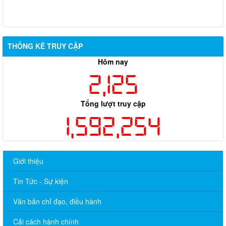
THỐNG KÊ TRUY CẬP
Hôm nay
2,125
Tổng lượt truy cập
1,592,254
Giới thiệu
Tin Tức - Sự kiện
Văn bản chỉ đạo, điều hành
Cải cách hành chính