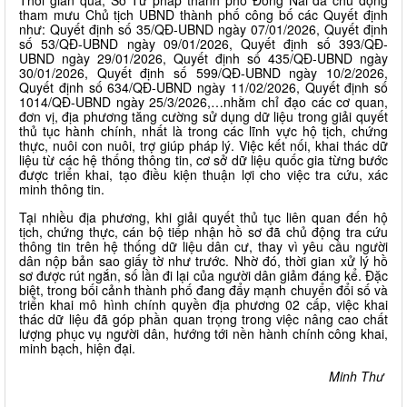
Thời gian qua, Sở Tư pháp thành phố Đồng Nai đã chủ động
tham mưu Chủ tịch UBND thành phố công bố các Quyết định
như: Quyết định số 35/QĐ-UBND ngày 07/01/2026, Quyết định
số 53/QĐ-UBND ngày 09/01/2026, Quyết định số 393/QĐ-
UBND ngày 29/01/2026, Quyết định số 435/QĐ-UBND ngày
30/01/2026, Quyết định số 599/QĐ-UBND ngày 10/2/2026,
Quyết định số 634/QĐ-UBND ngày 11/02/2026, Quyết định số
1014/QĐ-UBND ngày 25/3/2026,…nhằm chỉ đạo các cơ quan,
đơn vị, địa phương tăng cường sử dụng dữ liệu trong giải quyết
thủ tục hành chính, nhất là trong các lĩnh vực hộ tịch, chứng
thực, nuôi con nuôi, trợ giúp pháp lý. Việc kết nối, khai thác dữ
liệu từ các hệ thống thông tin, cơ sở dữ liệu quốc gia từng bước
được triển khai, tạo điều kiện thuận lợi cho việc tra cứu, xác
minh thông tin.
Tại nhiều địa phương, khi giải quyết thủ tục liên quan đến hộ
tịch, chứng thực, cán bộ tiếp nhận hồ sơ đã chủ động tra cứu
thông tin trên hệ thống dữ liệu dân cư, thay vì yêu cầu người
dân nộp bản sao giấy tờ như trước. Nhờ đó, thời gian xử lý hồ
sơ được rút ngắn, số lần đi lại của người dân giảm đáng kể. Đặc
biệt, trong bối cảnh thành phố đang đẩy mạnh chuyển đổi số và
triển khai mô hình chính quyền địa phương 02 cấp, việc khai
thác dữ liệu đã góp phần quan trọng trong việc nâng cao chất
lượng phục vụ người dân, hướng tới nền hành chính công khai,
minh bạch, hiện đại.
Minh Thư