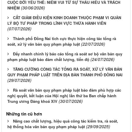
CUỘC ĐỜI YẾU THẾ: NIỀM VUI TỪ SỰ THẤU HIỂU VÀ TRÁCH
(30/06/2026)
NHIỆM
CẮT GIẢM ĐIỀU KIỆN KINH DOANH THUỘC PHẠM VI QUẢN
LÝ BỘ TƯ PHÁP TRONG LĨNH VỰC THỪA HÀNH VIÊN
(07/07/2026)
Thành phố Đồng Nai tích cực thực hiện công tác tổng rà
(22/07/2026)
soát, xử lý văn bản quy phạm pháp luật
Đẩy nhanh chỉnh lý báo cáo tổng rà soát sơ bộ văn bản quy
(24/07/2026)
phạm pháp luật bảo đảm chất lượng, tiến độ
TĂNG CƯỜNG CÔNG TÁC TỔNG RÀ SOÁT, XỬ LÝ VĂN BẢN
QUY PHẠM PHÁP LUẬT TRÊN ĐỊA BÀN THÀNH PHỐ ĐỒNG NAI
(29/07/2026)
Rà soát văn bản quy phạm pháp luật bảo đảm phù hợp các
nghị quyết, kết luận của Hội nghị lần thứ ba Ban chấp hành
(30/07/2026)
Trung ương Đảng khoá XIV
Những tin cũ hơn
Nâng cao chất lượng, hiệu quả công tác kiểm tra, rà soát,
(29/09/2025)
hệ thống hóa văn bản quy phạm pháp luật