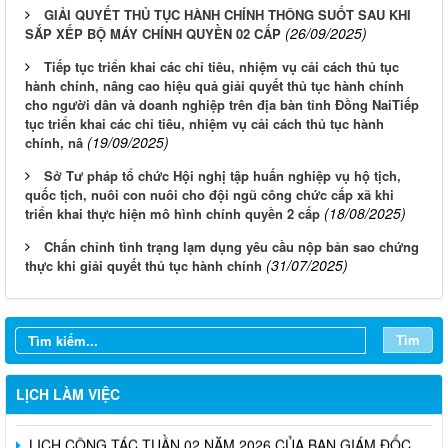
GIẢI QUYẾT THỦ TỤC HÀNH CHÍNH THÔNG SUỐT SAU KHI
(26/09/2025)
SẮP XẾP BỘ MÁY CHÍNH QUYỀN 02 CẤP
Tiếp tục triển khai các chỉ tiêu, nhiệm vụ cải cách thủ tục
hành chính, nâng cao hiệu quả giải quyết thủ tục hành chính
cho người dân và doanh nghiệp trên địa bàn tỉnh Đồng NaiTiếp
tục triển khai các chỉ tiêu, nhiệm vụ cải cách thủ tục hành
(19/09/2025)
chính, nâ
Sở Tư pháp tổ chức Hội nghị tập huấn nghiệp vụ hộ tịch,
quốc tịch, nuôi con nuôi cho đội ngũ công chức cấp xã khi
(18/08/2025)
triển khai thực hiện mô hình chính quyền 2 cấp
Chấn chỉnh tình trạng lạm dụng yêu cầu nộp bản sao chứng
LỊCH CÔNG TÁC TUẦN 13 NĂM 2026 CỦA BAN GIÁM ĐỐC
(31/07/2025)
thực khi giải quyết thủ tục hành chính
SỞ TƯ PHÁP
LỊCH CÔNG TÁC TUẦN 10 NĂM 2026 CỦA BAN GIÁM ĐỐC
SỞ TƯ PHÁP
Tìm
LỊCH CÔNG TÁC TUẦN 09 NĂM 2026 CỦA BAN GIÁM ĐỐC
LỊCH LÀM VIỆC
SỞ TƯ PHÁP
LỊCH CÔNG TÁC TUẦN 02 NĂM 2026 CỦA BAN GIÁM ĐỐC