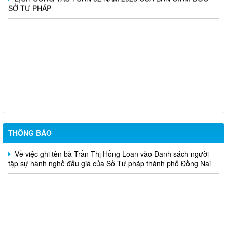
SỞ TƯ PHÁP
Triển khai thực hiện Nghị định số 161/2026/NĐ-CP và Nghị định
số 162/2026/NĐ-CP của Chính phủ (nâng mức lương cơ sở)
CẤP LẠI THẺ CÔNG CHỨNG VIÊN (Dương Anh Dũng)
CẤP THẺ CÔNG CHỨNG VIÊN (Nguyễn Hoàng Tiên Khải)
THÔNG BÁO
Về việc ghi tên bà Trần Thị Hồng Loan vào Danh sách người
tập sự hành nghề đấu giá của Sở Tư pháp thành phố Đồng Nai