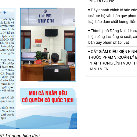
PHỐ ĐỒNG NAI
Đẩy nhanh chỉnh lý báo cáo
soát sơ bộ văn bản quy phạ
luật bảo đảm chất lượng, tiến
Thành phố Đồng Nai tích cự
hiện công tác tổng rà soát, xử
bản quy phạm pháp luật
CẮT GIẢM ĐIỀU KIỆN KIN
THUỘC PHẠM VI QUẢN LÝ 
PHÁP TRONG LĨNH VỰC T
HÀNH VIÊN
Sở Tư pháp biên tập)