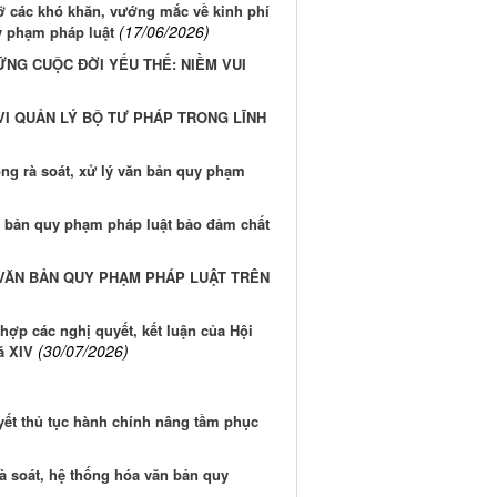
ỡ các khó khăn, vướng mắc về kinh phí
(17/06/2026)
y phạm pháp luật
ỮNG CUỘC ĐỜI YẾU THẾ: NIỀM VUI
VI QUẢN LÝ BỘ TƯ PHÁP TRONG LĨNH
ổng rà soát, xử lý văn bản quy phạm
n bản quy phạm pháp luật bảo đảm chất
VĂN BẢN QUY PHẠM PHÁP LUẬT TRÊN
ợp các nghị quyết, kết luận của Hội
(30/07/2026)
á XIV
uyết thủ tục hành chính nâng tầm phục
rà soát, hệ thống hóa văn bản quy