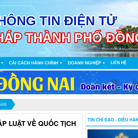
CẢI CÁCH HÀNH CHÍNH
DOANH NGHIỆP
LIÊN HỆ
▼
▼
▼
hính
TIN CHỈ ĐẠO - ĐIỀU HÀ
P LUẬT VỀ QUỐC TỊCH