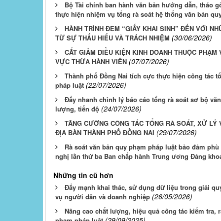
Bộ Tài chính ban hành văn bản hướng dẫn, tháo g
thực hiện nhiệm vụ tổng rà soát hệ thống văn bản qu
HÀNH TRÌNH ĐEM “GIẤY KHAI SINH” ĐẾN VỚI NH
(30/06/2026)
TỪ SỰ THẤU HIỂU VÀ TRÁCH NHIỆM
CẮT GIẢM ĐIỀU KIỆN KINH DOANH THUỘC PHẠM 
(07/07/2026)
VỰC THỪA HÀNH VIÊN
Thành phố Đồng Nai tích cực thực hiện công tác t
(22/07/2026)
pháp luật
Đẩy nhanh chỉnh lý báo cáo tổng rà soát sơ bộ vă
(24/07/2026)
lượng, tiến độ
TĂNG CƯỜNG CÔNG TÁC TỔNG RÀ SOÁT, XỬ LÝ 
(29/07/2026)
ĐỊA BÀN THÀNH PHỐ ĐỒNG NAI
Rà soát văn bản quy phạm pháp luật bảo đảm phù h
nghị lần thứ ba Ban chấp hành Trung ương Đảng kho
Những tin cũ hơn
Đẩy mạnh khai thác, sử dụng dữ liệu trong giải q
(26/05/2026)
vụ người dân và doanh nghiệp
Nâng cao chất lượng, hiệu quả công tác kiểm tra, 
(29/09/2025)
phạm pháp luật