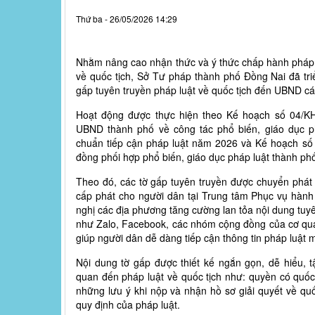
Thứ ba - 26/05/2026 14:29
Nhằm nâng cao nhận thức và ý thức chấp hành pháp l
về quốc tịch, Sở Tư pháp thành phố Đồng Nai đã triể
gấp tuyên truyền pháp luật về quốc tịch đến UBND cá
Hoạt động được thực hiện theo Kế hoạch số 04/K
UBND thành phố về công tác phổ biến, giáo dục ph
chuẩn tiếp cận pháp luật năm 2026 và Kế hoạch s
đồng phối hợp phổ biến, giáo dục pháp luật thành ph
Theo đó, các tờ gấp tuyên truyền được chuyển phát
cấp phát cho người dân tại Trung tâm Phục vụ hành
nghị các địa phương tăng cường lan tỏa nội dung tuy
như Zalo, Facebook, các nhóm cộng đồng của cơ qu
giúp người dân dễ dàng tiếp cận thông tin pháp luật 
Nội dung tờ gấp được thiết kế ngắn gọn, dễ hiểu, tậ
quan đến pháp luật về quốc tịch như: quyền có quốc 
những lưu ý khi nộp và nhận hồ sơ giải quyết về quố
quy định của pháp luật.