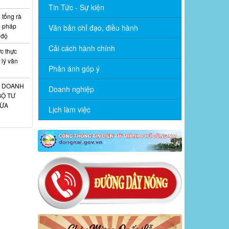
Tin Tức - Sự kiện
 tổng rà
m pháp
Văn bản chỉ đạo, điều hành
 độ
Cải cách hành chính
c thực
 lý văn
Phản ánh góp ý
H DOANH
Doanh nghiệp
BỘ TƯ
HỪA
Lịch làm việc