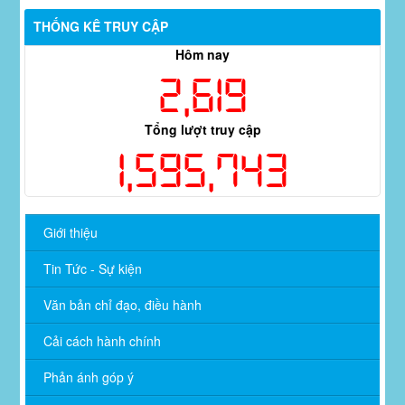
THỐNG KÊ TRUY CẬP
Hôm nay
2,619
Tổng lượt truy cập
1,595,743
Giới thiệu
Tin Tức - Sự kiện
Văn bản chỉ đạo, điều hành
Cải cách hành chính
Phản ánh góp ý