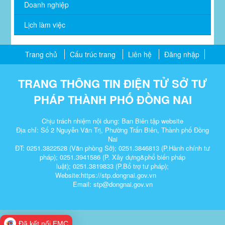
Doanh nghiệp
Lịch làm việc
Trang chủ
Cấu trúc trang
Liên hệ
Đăng nhập
TRANG THÔNG TIN ĐIỆN TỬ SỞ TƯ
PHÁP THÀNH PHỐ ĐỒNG NAI
Chịu trách nhiệm nội dung: Ban Biên tập website
Địa chỉ: Số 2 Nguyễn Văn Trị, Phường Trấn Biên, Thành phố Đồng
Nai
ĐT:
0251.3822528
(Văn phòng Sở);
0251.3846813
(P.Hành chính tư
pháp);
0251.3941586
(P. Xây dựng&phổ biến pháp
luật);
0251.3819833
(P.Bổ trợ tư pháp);
Website:https://stp.dongnai.gov.vn
Email: stp@dongnai.gov.vn​
Đã kết nối EMC