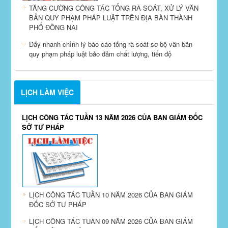
TĂNG CƯỜNG CÔNG TÁC TỔNG RÀ SOÁT, XỬ LÝ VĂN
BẢN QUY PHẠM PHÁP LUẬT TRÊN ĐỊA BÀN THÀNH
PHỐ ĐỒNG NAI
Đẩy nhanh chỉnh lý báo cáo tổng rà soát sơ bộ văn bản
quy phạm pháp luật bảo đảm chất lượng, tiến độ
LỊCH LÀM VIỆC
LỊCH CÔNG TÁC TUẦN 13 NĂM 2026 CỦA BAN GIÁM ĐỐC
SỞ TƯ PHÁP
LỊCH CÔNG TÁC TUẦN 10 NĂM 2026 CỦA BAN GIÁM
ĐỐC SỞ TƯ PHÁP
LỊCH CÔNG TÁC TUẦN 09 NĂM 2026 CỦA BAN GIÁM