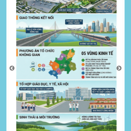
 BẠO
I