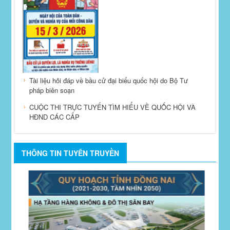
Tài liệu hỏi đáp về bầu cử đại biểu quốc hội do Bộ Tư
pháp biên soạn
CUỘC THI TRỰC TUYẾN TÌM HIỂU VỀ QUỐC HỘI VÀ
HĐND CÁC CẤP
THÔNG TIN TUYÊN TRUYỀN