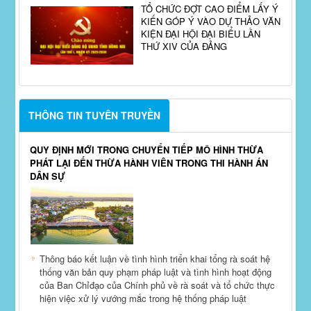
TỔ CHỨC ĐỢT CAO ĐIỂM LẤY Ý
KIẾN GÓP Ý VÀO DỰ THẢO VĂN
KIỆN ĐẠI HỘI ĐẠI BIỂU LẦN
THỨ XIV CỦA ĐẢNG
THÔNG TIN TUYÊN TRUYỀN
QUY ĐỊNH MỚI TRONG CHUYỂN TIẾP MÔ HÌNH THỪA
PHÁT LẠI ĐẾN THỪA HÀNH VIÊN TRONG THI HÀNH ÁN
DÂN SỰ
Thông báo kết luận về tình hình triển khai tổng rà soát hệ
thống văn bản quy phạm pháp luật và tình hình hoạt động
của Ban Chỉđạo của Chính phủ về rà soát và tổ chức thực
hiện việc xử lý vướng mắc trong hệ thống pháp luật