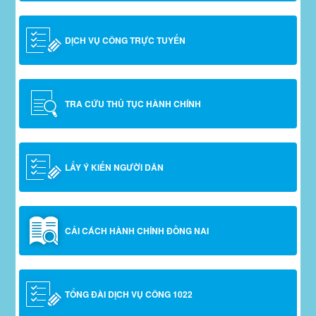
DỊCH VỤ CÔNG TRỰC TUYẾN
TRA CỨU THỦ TỤC HÀNH CHÍNH
LẤY Ý KIẾN NGƯỜI DÂN
CẢI CÁCH HÀNH CHÍNH ĐỒNG NAI
TỔNG ĐÀI DỊCH VỤ CÔNG 1022