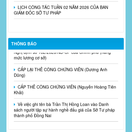
LỊCH CÔNG TÁC TUẦN 02 NĂM 2026 CỦA BAN
GIÁM ĐỐC SỞ TƯ PHÁP
Triển khai thực hiện Nghị định số 161/2026/NĐ-CP và
THÔNG BÁO
Nghị định số 162/2026/NĐ-CP của Chính phủ (nâng
mức lương cơ sở)
CẤP LẠI THẺ CÔNG CHỨNG VIÊN (Dương Anh
Dũng)
CẤP THẺ CÔNG CHỨNG VIÊN (Nguyễn Hoàng Tiên
Khải)
Về việc ghi tên bà Trần Thị Hồng Loan vào Danh
sách người tập sự hành nghề đấu giá của Sở Tư pháp
thành phố Đồng Nai