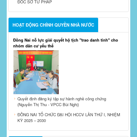
ĐỐC SỞ TƯ PHÁP
HOẠT ĐỘNG CHÍNH QUYỀN NHÀ NƯỚC
Đồng Nai nỗ lực giải quyết hộ tịch "trao danh tính" cho
nhóm dân cư yếu thế
Quyết định đăng ký tập sự hành nghề công chứng
(Nguyễn Thị Thu - VPCC Bùi Nghị)
ĐỒNG NAI TỔ CHỨC ĐẠI HỘI HCCV LẦN THỨ I, NHIỆM
KỲ 2025 – 2030