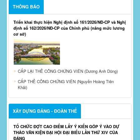
THÔNG BÁO
Triển khai thực hiện Nghị định số 161/2026/NĐ-CP và Nghị
định số 162/2026/NĐ-CP của Chính phủ (nâng mức lương
cơ sở)
CẤP LẠI THẺ CÔNG CHỨNG VIÊN (Dương Anh Dũng)
CẤP THẺ CÔNG CHỨNG VIÊN (Nguyễn Hoàng Tiên
Khải)
XÂY DỰNG ĐẢNG - ĐOÀN THỂ
TỔ CHỨC ĐỢT CAO ĐIỂM LẤY Ý KIẾN GÓP Ý VÀO DỰ
THẢO VĂN KIỆN ĐẠI HỘI ĐẠI BIỂU LẦN THỨ XIV CỦA
ĐẢNG