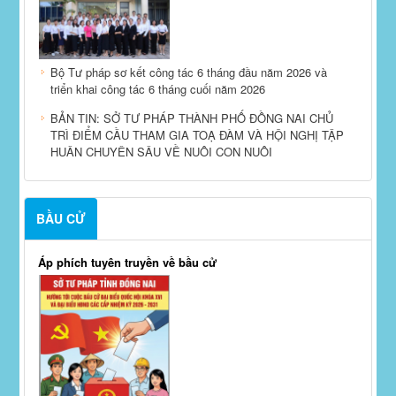
Bộ Tư pháp sơ kết công tác 6 tháng đầu năm 2026 và
triển khai công tác 6 tháng cuối năm 2026
BẢN TIN: SỞ TƯ PHÁP THÀNH PHỐ ĐỒNG NAI CHỦ
TRÌ ĐIỂM CẦU THAM GIA TOẠ ĐÀM VÀ HỘI NGHỊ TẬP
HUÂN CHUYÊN SÂU VỀ NUÔI CON NUÔI
BẦU CỬ
Áp phích tuyên truyền về bầu cử