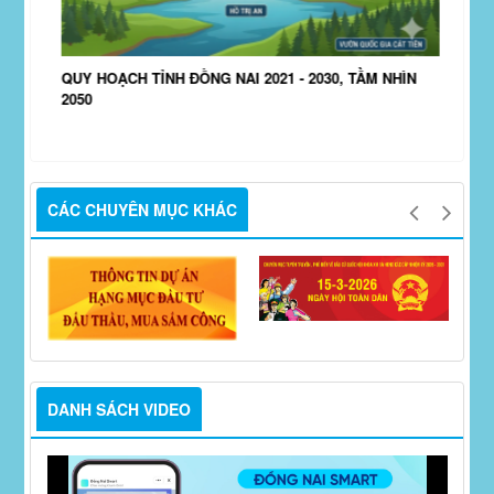
QUY HOẠCH TỈNH ĐỒNG NAI 2021 - 2030, TẦM NHÌN
2050
Bầu 
dân 
CÁC CHUYÊN MỤC KHÁC
DANH SÁCH VIDEO