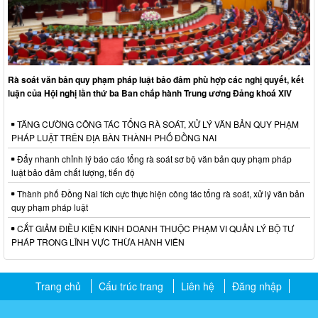
Rà soát văn bản quy phạm pháp luật bảo đảm phù hợp các nghị quyết, kết
luận của Hội nghị lần thứ ba Ban chấp hành Trung ương Đảng khoá XIV
TĂNG CƯỜNG CÔNG TÁC TỔNG RÀ SOÁT, XỬ LÝ VĂN BẢN QUY PHẠM
PHÁP LUẬT TRÊN ĐỊA BÀN THÀNH PHỐ ĐỒNG NAI
Đẩy nhanh chỉnh lý báo cáo tổng rà soát sơ bộ văn bản quy phạm pháp
luật bảo đảm chất lượng, tiến độ
Thành phố Đồng Nai tích cực thực hiện công tác tổng rà soát, xử lý văn bản
quy phạm pháp luật
CẮT GIẢM ĐIỀU KIỆN KINH DOANH THUỘC PHẠM VI QUẢN LÝ BỘ TƯ
PHÁP TRONG LĨNH VỰC THỪA HÀNH VIÊN
Trang chủ
Cấu trúc trang
Liên hệ
Đăng nhập