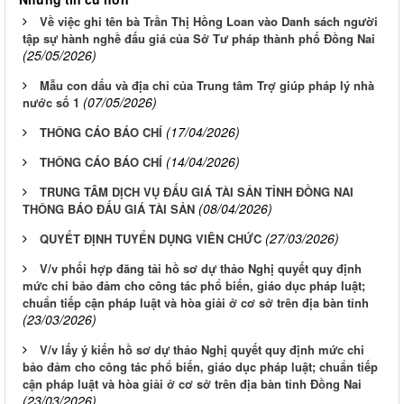
Về việc ghi tên bà Trần Thị Hồng Loan vào Danh sách người
tập sự hành nghề đấu giá của Sở Tư pháp thành phố Đồng Nai
(25/05/2026)
Mẫu con dấu và địa chỉ của Trung tâm Trợ giúp pháp lý nhà
(07/05/2026)
nước số 1
(17/04/2026)
THÔNG CÁO BÁO CHÍ
(14/04/2026)
THÔNG CÁO BÁO CHÍ
TRUNG TÂM DỊCH VỤ ĐẤU GIÁ TÀI SẢN TỈNH ĐỒNG NAI
(08/04/2026)
THÔNG BÁO ĐẤU GIÁ TÀI SẢN
(27/03/2026)
QUYẾT ĐỊNH TUYỂN DỤNG VIÊN CHỨC
V/v phối hợp đăng tải hồ sơ dự thảo Nghị quyết quy định
mức chi bảo đảm cho công tác phổ biến, giáo dục pháp luật;
chuẩn tiếp cận pháp luật và hòa giải ở cơ sở trên địa bàn tỉnh
(23/03/2026)
V/v lấy ý kiến hồ sơ dự thảo Nghị quyết quy định mức chi
bảo đảm cho công tác phổ biến, giáo dục pháp luật; chuẩn tiếp
cận pháp luật và hòa giải ở cơ sở trên địa bàn tỉnh Đồng Nai
(23/03/2026)