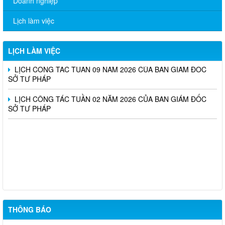
Doanh nghiệp
LỊCH CÔNG TÁC TUẦN 13 NĂM 2026 CỦA BAN GIÁM ĐỐC
SỞ TƯ PHÁP
Lịch làm việc
LỊCH CÔNG TÁC TUẦN 10 NĂM 2026 CỦA BAN GIÁM ĐỐC
SỞ TƯ PHÁP
LỊCH LÀM VIỆC
LỊCH CÔNG TÁC TUẦN 09 NĂM 2026 CỦA BAN GIÁM ĐỐC
SỞ TƯ PHÁP
LỊCH CÔNG TÁC TUẦN 02 NĂM 2026 CỦA BAN GIÁM ĐỐC
SỞ TƯ PHÁP
Triển khai thực hiện Nghị định số 161/2026/NĐ-CP và Nghị định
số 162/2026/NĐ-CP của Chính phủ (nâng mức lương cơ sở)
CẤP LẠI THẺ CÔNG CHỨNG VIÊN (Dương Anh Dũng)
THÔNG BÁO