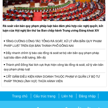
Rà soát văn bản quy phạm pháp luật bảo đảm phù hợp các nghị quyết, kết
luận của Hội nghị lần thứ ba Ban chấp hành Trung ương Đảng khoá XIV
TĂNG CƯỜNG CÔNG TÁC TỔNG RÀ SOÁT, XỬ LÝ VĂN BẢN QUY PHẠM
PHÁP LUẬT TRÊN ĐỊA BÀN THÀNH PHỐ ĐỒNG NAI
Đẩy nhanh chỉnh lý báo cáo tổng rà soát sơ bộ văn bản quy phạm pháp
luật bảo đảm chất lượng, tiến độ
Thành phố Đồng Nai tích cực thực hiện công tác tổng rà soát, xử lý văn bản
quy phạm pháp luật
CẮT GIẢM ĐIỀU KIỆN KINH DOANH THUỘC PHẠM VI QUẢN LÝ BỘ TƯ
PHÁP TRONG LĨNH VỰC THỪA HÀNH VIÊN
Trang chủ
Cấu trúc trang
Liên hệ
Đăng nhập