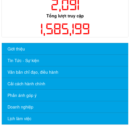
2,091
Tổng lượt truy cập
1,585,199
Giới thiệu
Tin Tức - Sự kiện
Văn bản chỉ đạo, điều hành
Cải cách hành chính
Phản ánh góp ý
Doanh nghiệp
Lịch làm việc