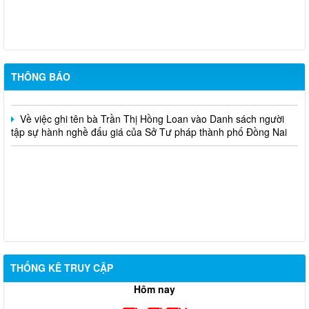
Triển khai thực hiện Nghị định số 161/2026/NĐ-CP và Nghị định
số 162/2026/NĐ-CP của Chính phủ (nâng mức lương cơ sở)
CẤP LẠI THẺ CÔNG CHỨNG VIÊN (Dương Anh Dũng)
THÔNG BÁO
CẤP THẺ CÔNG CHỨNG VIÊN (Nguyễn Hoàng Tiên Khải)
Về việc ghi tên bà Trần Thị Hồng Loan vào Danh sách người
tập sự hành nghề đấu giá của Sở Tư pháp thành phố Đồng Nai
THỐNG KÊ TRUY CẬP
Hôm nay