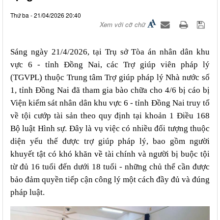
Thứ ba - 21/04/2026 20:40
Xem với cỡ chữ
Sáng ngày 21/4/202
6
, tại Trụ
sở
Tòa án nhân dân khu
vực 6
- t
ỉnh Đồng Nai,
c
ác Trợ giúp viên pháp lý
(TGVPL) thuộc Trung tâm Trợ giúp pháp lý Nhà nước số
1
, tỉnh
Đồng Nai đã tham gia bào chữa cho
4/6
bị cáo bị
Viện
kiểm sát nhân dân khu vực 6 - tỉnh Đồng Nai truy
tố
về tội
c
ướp
tài sản
theo quy định tại khoản 1 Điều 168
Bộ luật Hình sự. Đây là vụ việc có
nhiều
đối tượng thuộc
diện yếu thế được trợ giúp pháp lý, bao gồm người
khuyết tật có
khó khăn về tài chính
và người bị buộc tội
từ đủ 16 tuổi đến dưới 18 tuổi
-
những chủ thể cần được
bảo đảm quyền tiếp cận công lý một cách đầy đủ
và
đúng
pháp luật.