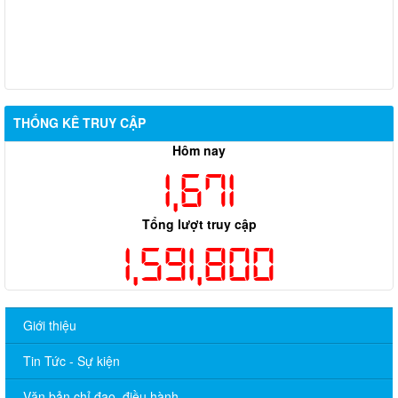
THỐNG KÊ TRUY CẬP
Hôm nay
1,671
Tổng lượt truy cập
1,591,800
Giới thiệu
Tin Tức - Sự kiện
Văn bản chỉ đạo, điều hành