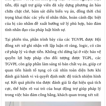
tiễn, đội ngũ trợ giúp viên đã xây dựng phương án bào
chữa chặt chẽ, bám sát diễn biến vụ án, đồng thời chú
trọng khai thác các yếu tố nhân thân, hoàn cảnh đặc biệt
của bị cáo nhằm đề xuất hướng xử lý phù hợp, bảo đảm
tính nhân đạo của pháp luật hình sự.
Tại phiên tòa, phần trình bày của
các
TGVPL được Hội
đồng xét xử ghi nhận với lập luận rõ ràng, logic, có căn
cứ pháp lý và thực tiễn. Không chỉ dừng lại ở việc bảo vệ
quyền lợi hợp pháp cho đố
i tượng được TGPL
, các
TGVPL còn góp phần làm sáng tỏ bản chất vụ án, giúp cơ
quan tiến hành tố tụng có cái nhìn toàn diện hơn khi
đánh giá hành vi và quyết định mức độ trách nhiệm hình
sự. Kết quả phiên tòa được đánh giá là đạt hiệu quả tích
cực, thể hiện rõ vai trò của hoạt động trợ giúp pháp lý
trong việc bảo đảm công bằng, khách quan trong xét xử.