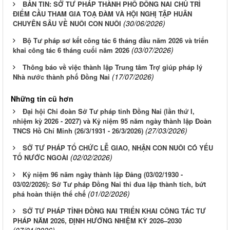
BẢN TIN: SỞ TƯ PHÁP THÀNH PHỐ ĐỒNG NAI CHỦ TRÌ
ĐIỂM CẦU THAM GIA TOẠ ĐÀM VÀ HỘI NGHỊ TẬP HUÂN
(30/06/2026)
CHUYÊN SÂU VỀ NUÔI CON NUÔI
Bộ Tư pháp sơ kết công tác 6 tháng đầu năm 2026 và triển
(03/07/2026)
khai công tác 6 tháng cuối năm 2026
Thông báo về việc thành lập Trung tâm Trợ giúp pháp lý
(17/07/2026)
Nhà nước thành phố Đồng Nai
Những tin cũ hơn
Đại hội Chi đoàn Sở Tư pháp tỉnh Đồng Nai (lần thứ I,
nhiệm kỳ 2026 - 2027) và Kỷ niệm 95 năm ngày thành lập Đoàn
(27/03/2026)
TNCS Hồ Chí Minh (26/3/1931 - 26/3/2026)
SỞ TƯ PHÁP TỔ CHỨC LỄ GIAO, NHẬN CON NUÔI CÓ YẾU
(02/02/2026)
TỐ NƯỚC NGOÀI
Kỷ niệm 96 năm ngày thành lập Đảng (03/02/1930 -
03/02/2026): Sở Tư pháp Đồng Nai thi đua lập thành tích, bứt
(01/02/2026)
phá hoàn thiện thể chế
SỞ TƯ PHÁP TỈNH ĐỒNG NAI TRIỂN KHAI CÔNG TÁC TƯ
PHÁP NĂM 2026, ĐỊNH HƯỚNG NHIỆM KỲ 2026–2030