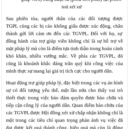
toà xét xử
Sau phiên tòa, người thân của các đối tượng được
TGPL cùng các
bị cáo
không giấu được xúc động, chân
thành
gửi lời cảm ơn đến các TGVPL. Đối với họ, sự
đồng hành của trợ giúp viên không chỉ là
sự
hỗ trợ về
mặt pháp lý mà còn là điểm tựa tinh thần trong hoàn cảnh
khó khăn, nhiều
vướng mắc
. Về phía các TGVPL, đó
cũng là khoảnh khắc đáng trân quý khi công việc của
mình thực sự mang lại giá trị tích
cực cho người dân
.
Hoạt động trợ giúp pháp lý, đặc biệt trong các vụ án hình
sự có đối tượng yếu thế, một lần nữa cho thấy vai trò
thiết thực trong việc bảo đảm quyền được bào chữa và
tiếp cận công lý của người dân
. Quan điểm bào chữa của
các TGVPL được Hội đồng xét xử chấp nhận không chỉ là
một trong các
tiêu chí quan trọng phản ánh vụ việc đã
đạt được kết quả thành công, hiệu quả
mà còn
là động