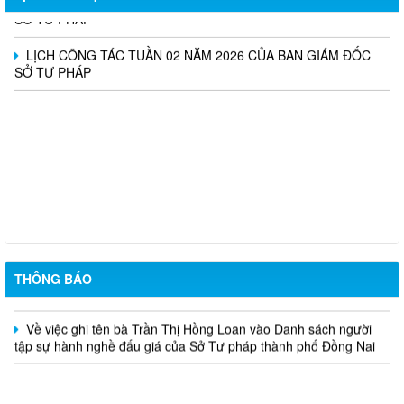
SỞ TƯ PHÁP
LỊCH CÔNG TÁC TUẦN 02 NĂM 2026 CỦA BAN GIÁM ĐỐC
SỞ TƯ PHÁP
Triển khai thực hiện Nghị định số 161/2026/NĐ-CP và Nghị định
số 162/2026/NĐ-CP của Chính phủ (nâng mức lương cơ sở)
CẤP LẠI THẺ CÔNG CHỨNG VIÊN (Dương Anh Dũng)
THÔNG BÁO
CẤP THẺ CÔNG CHỨNG VIÊN (Nguyễn Hoàng Tiên Khải)
Về việc ghi tên bà Trần Thị Hồng Loan vào Danh sách người
tập sự hành nghề đấu giá của Sở Tư pháp thành phố Đồng Nai