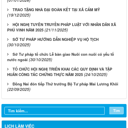
(07/01/2026)
TRAO TẶNG NHÀ ĐẠI ĐOÀN KẾT TẠI XÃ CẨM MỸ
(19/12/2025)
HỘI NGHỊ TUYÊN TRUYỀN PHÁP LUẬT VỚI NHÂN DÂN XÃ
(21/11/2025)
PHÚ VINH NĂM 2025
SỞ TƯ PHÁP HƯỚNG DẪN NGHIỆP VỤ HỘ TỊCH
(30/10/2025)
Sở Tư pháp tổ chức Lễ bàn giao Nuôi con nuôi có yếu tố
(30/10/2025)
nước ngoài
TỔ CHỨC HỘI NGHỊ TRIỂN KHAI CÁC QUY ĐỊNH VÀ TẬP
(24/10/2025)
HUẤN CÔNG TÁC CHỨNG THỰC NĂM 2025
Đồng Nai đón tiếp Thứ trưởng Bộ Tư pháp Mai Lương Khôi
(22/09/2025)
LỊCH CÔNG TÁC TUẦN 13 NĂM 2026 CỦA BAN GIÁM ĐỐC
SỞ TƯ PHÁP
LỊCH CÔNG TÁC TUẦN 10 NĂM 2026 CỦA BAN GIÁM ĐỐC
Tìm
SỞ TƯ PHÁP
LỊCH CÔNG TÁC TUẦN 09 NĂM 2026 CỦA BAN GIÁM ĐỐC
LỊCH LÀM VIỆC