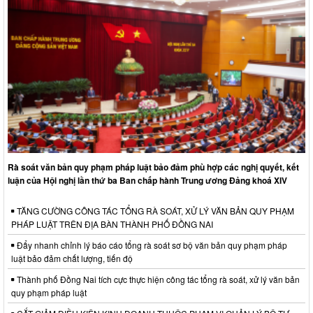
Rà soát văn bản quy phạm pháp luật bảo đảm phù hợp các nghị quyết, kết
luận của Hội nghị lần thứ ba Ban chấp hành Trung ương Đảng khoá XIV
TĂNG CƯỜNG CÔNG TÁC TỔNG RÀ SOÁT, XỬ LÝ VĂN BẢN QUY PHẠM
PHÁP LUẬT TRÊN ĐỊA BÀN THÀNH PHỐ ĐỒNG NAI
Đẩy nhanh chỉnh lý báo cáo tổng rà soát sơ bộ văn bản quy phạm pháp
luật bảo đảm chất lượng, tiến độ
Thành phố Đồng Nai tích cực thực hiện công tác tổng rà soát, xử lý văn bản
quy phạm pháp luật