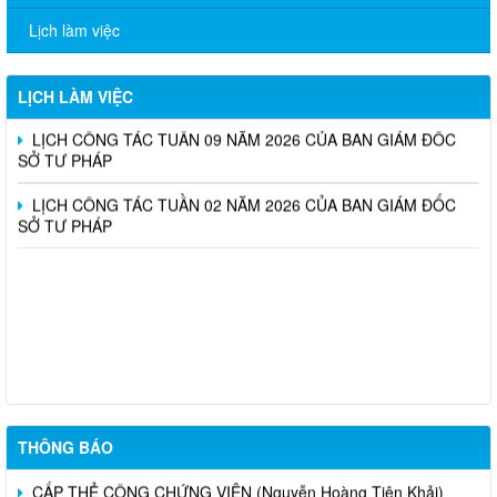
SỞ TƯ PHÁP
Lịch làm việc
LỊCH CÔNG TÁC TUẦN 10 NĂM 2026 CỦA BAN GIÁM ĐỐC
SỞ TƯ PHÁP
LỊCH LÀM VIỆC
LỊCH CÔNG TÁC TUẦN 09 NĂM 2026 CỦA BAN GIÁM ĐỐC
SỞ TƯ PHÁP
LỊCH CÔNG TÁC TUẦN 02 NĂM 2026 CỦA BAN GIÁM ĐỐC
SỞ TƯ PHÁP
Triển khai thực hiện Nghị định số 161/2026/NĐ-CP và Nghị định
số 162/2026/NĐ-CP của Chính phủ (nâng mức lương cơ sở)
CẤP LẠI THẺ CÔNG CHỨNG VIÊN (Dương Anh Dũng)
THÔNG BÁO
CẤP THẺ CÔNG CHỨNG VIÊN (Nguyễn Hoàng Tiên Khải)