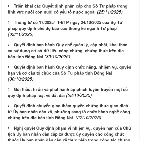
Triển khai các Quyết định phân cấp cho Sở Tư pháp trong
(25/11/2025)
lĩnh vực nuôi con nuôi có yếu tố nước ngoài
Thông tư số 17/2025/TT-BTP ngày 24/10/2025 của Bộ Tư
pháp quy định chế độ báo cáo thống kê ngành Tư pháp
(03/11/2025)
Quyết định ban hành Quy chế quản lý, cập nhật, khai thác
và sử dụng cơ sở dữ liệu công chứng, chứng thực trên địa
(30/10/2025)
bàn tỉnh Đồng Nai
Quyết định ban hành Quy định chức năng, nhiệm vụ, quyền
hạn và cơ cấu tổ chức của Sở Tư pháp tỉnh Đồng Nai
(30/10/2025)
Gói thầu: In ấn và phát hành áp phích tuyên truyền một số
(28/10/2025)
quy định pháp luật về đất đai
Quyết định chuyển giao thẩm quyền chứng thực giao dịch
từ Ủy ban nhân dân xã, phường sang tổ chức hành nghề công
(27/10/2025)
chứng trên địa bàn tỉnh Đồng Nai.
Nghị quyết Quy định phạm vi nhiệm vụ, quyền hạn của Chủ
tịch Ủy ban nhân dân cấp xã được ủy quyền cho công chức
thuộc Ủy ban nhân dân cấp xã thực hiện trong công tác chứng