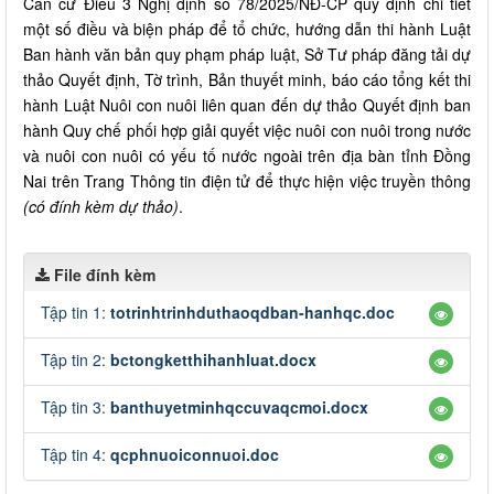
Căn cứ Điều 3 Nghị định số 78/2025/NĐ-CP quy định chi tiết
một số điều và biện pháp để tổ chức, hướng dẫn thi hành Luật
Ban hành văn bản quy phạm pháp luật, Sở Tư pháp đăng tải dự
thảo Quyết định, Tờ trình, Bản thuyết minh, báo cáo tổng kết thi
hành Luật Nuôi con nuôi liên quan đến dự thảo Quyết định ban
hành Quy chế phối hợp giải quyết việc nuôi con nuôi trong nước
và nuôi con nuôi có yếu tố nước ngoài trên địa bàn tỉnh Đồng
Nai trên Trang Thông tin điện tử để thực hiện việc truyền thông
(có đính kèm dự thảo)
.
File đính kèm
Tập tin 1:
totrinhtrinhduthaoqdban-hanhqc.doc
Tập tin 2:
bctongketthihanhluat.docx
Tập tin 3:
banthuyetminhqccuvaqcmoi.docx
Tập tin 4:
qcphnuoiconnuoi.doc