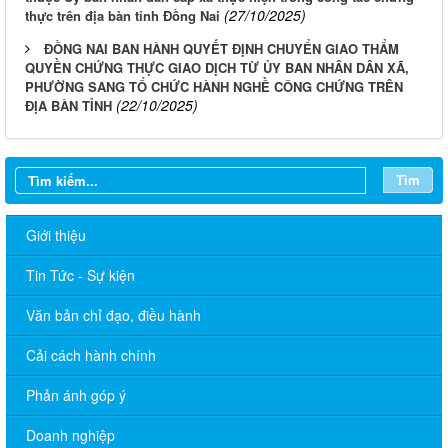
(27/10/2025)
thực trên địa bàn tỉnh Đồng Nai
ĐỒNG NAI BAN HÀNH QUYẾT ĐỊNH CHUYỂN GIAO THẨM
QUYỀN CHỨNG THỰC GIAO DỊCH TỪ ỦY BAN NHÂN DÂN XÃ,
PHƯỜNG SANG TỔ CHỨC HÀNH NGHỀ CÔNG CHỨNG TRÊN
(22/10/2025)
ĐỊA BÀN TỈNH
Tìm
Giới thiệu
Tin Tức - Sự kiện
Văn bản chỉ đạo, điều hành
Cải cách hành chính
Phản ánh góp ý
Doanh nghiệp
LỊCH CÔNG TÁC TUẦN 13 NĂM 2026 CỦA BAN GIÁM ĐỐC