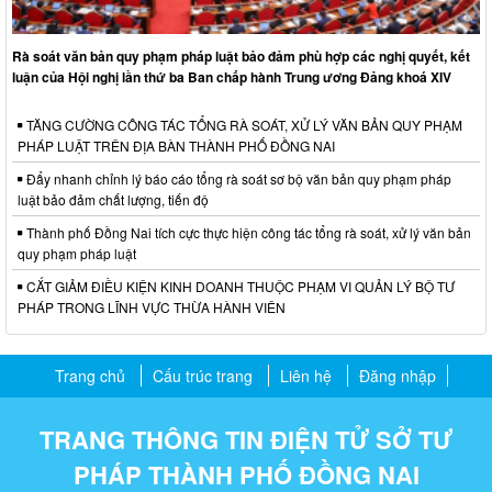
Rà soát văn bản quy phạm pháp luật bảo đảm phù hợp các nghị quyết, kết
luận của Hội nghị lần thứ ba Ban chấp hành Trung ương Đảng khoá XIV
TĂNG CƯỜNG CÔNG TÁC TỔNG RÀ SOÁT, XỬ LÝ VĂN BẢN QUY PHẠM
PHÁP LUẬT TRÊN ĐỊA BÀN THÀNH PHỐ ĐỒNG NAI
Đẩy nhanh chỉnh lý báo cáo tổng rà soát sơ bộ văn bản quy phạm pháp
luật bảo đảm chất lượng, tiến độ
Thành phố Đồng Nai tích cực thực hiện công tác tổng rà soát, xử lý văn bản
quy phạm pháp luật
CẮT GIẢM ĐIỀU KIỆN KINH DOANH THUỘC PHẠM VI QUẢN LÝ BỘ TƯ
PHÁP TRONG LĨNH VỰC THỪA HÀNH VIÊN
Trang chủ
Cấu trúc trang
Liên hệ
Đăng nhập
TRANG THÔNG TIN ĐIỆN TỬ SỞ TƯ
PHÁP THÀNH PHỐ ĐỒNG NAI