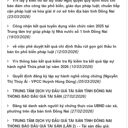
V/v lấy ý kiến hồ sơ dự thảo Nghị quyết quy định mức chi
bảo đảm cho công tác phổ biến, giáo dục pháp luật; chuẩn tiếp
cận pháp luật và hòa giải ở cơ sở trên địa bàn tỉnh Đồng Nai
(23/03/2026)
Công nhận kết quả tuyển dụng viên chức năm 2025 tại
Trung tâm trợ giúp pháp lý Nhà nước số 1 tỉnh Đồng Nai
(19/03/2026)
về việc phê duyệt kết quả chỉ định thầu rút gọn gói thầu In
(12/03/2026)
bản tin phổ biến pháp luật
V/v thông báo kết quả kiểm tra Kỳ kiểm tra kết quả tập sự
(10/03/2026)
hành nghề Thừa phát lại năm 2026
Quyết định đăng ký tập sự hành nghề công chứng (Nguyễn
(05/03/2026)
Thị Thúy Ái - VPCC Huỳnh Hùng Dũng)
TRUNG TÂM DỊCH VỤ ĐẤU GIÁ TÀI SẢN TỈNH ĐỒNG NAI
(27/02/2026)
THÔNG BÁO ĐẤU GIÁ TÀI SẢN
Đăng tải danh sách người ký chứng thực của UBND các xã,
(27/02/2026)
phường trên địa bàn tỉnh Đồng Nai
TRUNG TÂM DỊCH VỤ ĐẤU GIÁ TÀI SẢN TỈNH ĐỒNG NAI
THÔNG BÁO ĐẤU GIÁ TÀI SẢN (LẦN 2) - - Tài sản đấu giá: