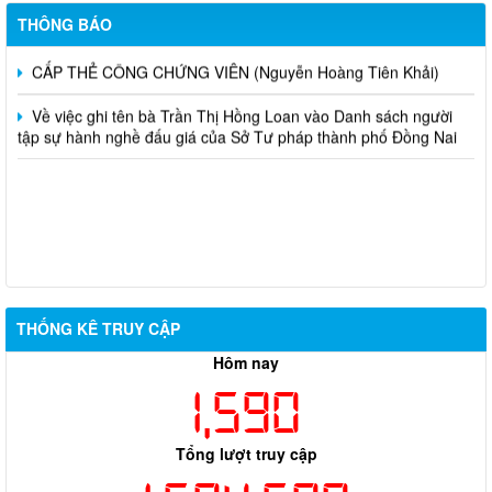
CẤP LẠI THẺ CÔNG CHỨNG VIÊN (Dương Anh Dũng)
THÔNG BÁO
CẤP THẺ CÔNG CHỨNG VIÊN (Nguyễn Hoàng Tiên Khải)
Về việc ghi tên bà Trần Thị Hồng Loan vào Danh sách người
tập sự hành nghề đấu giá của Sở Tư pháp thành phố Đồng Nai
THỐNG KÊ TRUY CẬP
Hôm nay
1,590
Tổng lượt truy cập