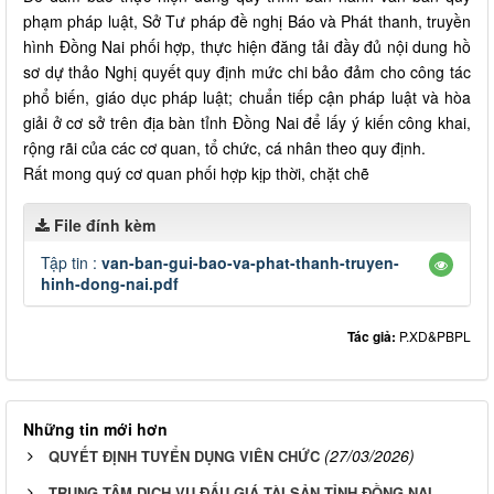
phạm pháp luật, Sở Tư pháp đề nghị Báo và Phát thanh, truyền
hình Đồng Nai phối hợp, thực hiện đăng tải đầy đủ nội dung hồ
sơ dự thảo Nghị quyết quy định mức chi bảo đảm cho công tác
phổ biến, giáo dục pháp luật; chuẩn tiếp cận pháp luật và hòa
giải ở cơ sở trên địa bàn tỉnh Đồng Nai để lấy ý kiến công khai,
rộng rãi của các cơ quan, tổ chức, cá nhân theo quy định.
Rất mong quý cơ quan phối hợp kịp thời, chặt chẽ
File đính kèm
Tập tin :
van-ban-gui-bao-va-phat-thanh-truyen-
hinh-dong-nai.pdf
Tác giả:
P.XD&PBPL
Những tin mới hơn
(27/03/2026)
QUYẾT ĐỊNH TUYỂN DỤNG VIÊN CHỨC
TRUNG TÂM DỊCH VỤ ĐẤU GIÁ TÀI SẢN TỈNH ĐỒNG NAI