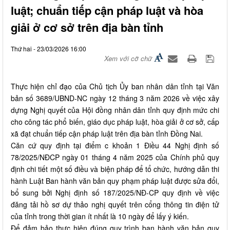
luật; chuẩn tiếp cận pháp luật và hòa
giải ở cơ sở trên địa bàn tỉnh
Thứ hai - 23/03/2026 16:00
Xem với cỡ chữ
Thực hiện chỉ đạo của Chủ tịch Ủy ban nhân dân tỉnh tại Văn
bản số 3689/UBND-NC ngày 12 tháng 3 năm 2026 về việc xây
dựng Nghị quyết của Hội đồng nhân dân tỉnh quy định mức chi
cho công tác phổ biến, giáo dục pháp luật, hòa giải ở cơ sở, cấp
xã đạt chuẩn tiếp cận pháp luật trên địa bàn tỉnh Đồng Nai.
Căn cứ quy định tại điểm c khoản 1 Điều 44 Nghị định số
78/2025/NĐCP ngày 01 tháng 4 năm 2025 của Chính phủ quy
định chi tiết một số điều và biện pháp để tổ chức, hướng dẫn thi
hành Luật Ban hành văn bản quy phạm pháp luật được sửa đổi,
bổ sung bởi Nghị định số 187/2025/NĐ-CP quy định về việc
đăng tải hồ sơ dự thảo nghị quyết trên cổng thông tin điện tử
của tỉnh trong thời gian ít nhất là 10 ngày để lấy ý kiến.
Để đảm bảo thực hiện đúng quy trình ban hành văn bản quy