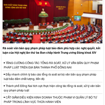
Rà soát văn bản quy phạm pháp luật bảo đảm phù hợp các nghị quyết, kết
luận của Hội nghị lần thứ ba Ban chấp hành Trung ương Đảng khoá XIV
TĂNG CƯỜNG CÔNG TÁC TỔNG RÀ SOÁT, XỬ LÝ VĂN BẢN QUY PHẠM
PHÁP LUẬT TRÊN ĐỊA BÀN THÀNH PHỐ ĐỒNG NAI
Đẩy nhanh chỉnh lý báo cáo tổng rà soát sơ bộ văn bản quy phạm pháp
luật bảo đảm chất lượng, tiến độ
Thành phố Đồng Nai tích cực thực hiện công tác tổng rà soát, xử lý văn bản
quy phạm pháp luật
CẮT GIẢM ĐIỀU KIỆN KINH DOANH THUỘC PHẠM VI QUẢN LÝ BỘ TƯ
PHÁP TRONG LĨNH VỰC THỪA HÀNH VIÊN