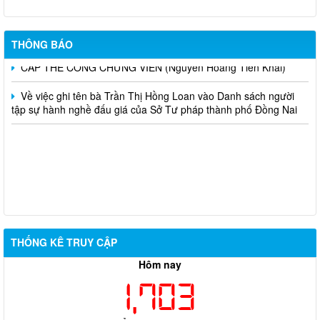
số 162/2026/NĐ-CP của Chính phủ (nâng mức lương cơ sở)
CẤP LẠI THẺ CÔNG CHỨNG VIÊN (Dương Anh Dũng)
THÔNG BÁO
CẤP THẺ CÔNG CHỨNG VIÊN (Nguyễn Hoàng Tiên Khải)
Về việc ghi tên bà Trần Thị Hồng Loan vào Danh sách người
tập sự hành nghề đấu giá của Sở Tư pháp thành phố Đồng Nai
THỐNG KÊ TRUY CẬP
Hôm nay
1,703