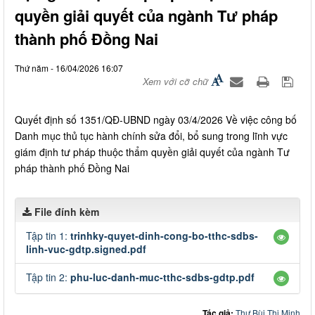
quyền giải quyết của ngành Tư pháp
thành phố Đồng Nai
Thứ năm - 16/04/2026 16:07
Xem với cỡ chữ
Quyết định số 1351/QĐ-UBND ngày 03/4/2026 Về việc công bố
Danh mục thủ tục hành chính sửa đổi, bổ sung trong lĩnh vực
giám định tư pháp thuộc thẩm quyền giải quyết của ngành Tư
pháp thành phố Đồng Nai
File đính kèm
Tập tin 1:
trinhky-quyet-dinh-cong-bo-tthc-sdbs-
linh-vuc-gdtp.signed.pdf
Tập tin 2:
phu-luc-danh-muc-tthc-sdbs-gdtp.pdf
Tác giả:
Thư Bùi Thị Minh