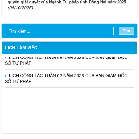
quyền giải quyết của Ngành Tư pháp tỉnh Đồng Nai năm 2025
(06/10/2025)
LỊCH CÔNG TÁC TUẦN 13 NĂM 2026 CỦA BAN GIÁM ĐỐC
SỞ TƯ PHÁP
Tìm
LỊCH CÔNG TÁC TUẦN 10 NĂM 2026 CỦA BAN GIÁM ĐỐC
SỞ TƯ PHÁP
LỊCH LÀM VIỆC
LỊCH CÔNG TÁC TUẦN 09 NĂM 2026 CỦA BAN GIÁM ĐỐC
SỞ TƯ PHÁP
LỊCH CÔNG TÁC TUẦN 02 NĂM 2026 CỦA BAN GIÁM ĐỐC
SỞ TƯ PHÁP
Triển khai thực hiện Nghị định số 161/2026/NĐ-CP và Nghị định
số 162/2026/NĐ-CP của Chính phủ (nâng mức lương cơ sở)