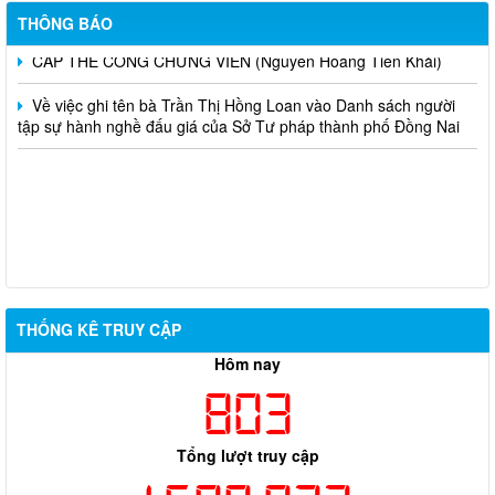
CẤP LẠI THẺ CÔNG CHỨNG VIÊN (Dương Anh Dũng)
THÔNG BÁO
CẤP THẺ CÔNG CHỨNG VIÊN (Nguyễn Hoàng Tiên Khải)
Về việc ghi tên bà Trần Thị Hồng Loan vào Danh sách người
tập sự hành nghề đấu giá của Sở Tư pháp thành phố Đồng Nai
THỐNG KÊ TRUY CẬP
Hôm nay
803
Tổng lượt truy cập