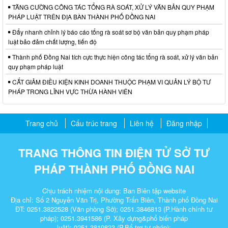
TĂNG CƯỜNG CÔNG TÁC TỔNG RÀ SOÁT, XỬ LÝ VĂN BẢN QUY PHẠM
PHÁP LUẬT TRÊN ĐỊA BÀN THÀNH PHỐ ĐỒNG NAI
Đẩy nhanh chỉnh lý báo cáo tổng rà soát sơ bộ văn bản quy phạm pháp
luật bảo đảm chất lượng, tiến độ
Thành phố Đồng Nai tích cực thực hiện công tác tổng rà soát, xử lý văn bản
quy phạm pháp luật
CẮT GIẢM ĐIỀU KIỆN KINH DOANH THUỘC PHẠM VI QUẢN LÝ BỘ TƯ
PHÁP TRONG LĨNH VỰC THỪA HÀNH VIÊN
Trang chủ
Cấu trúc trang
Liên hệ
Đăng nhập
TRANG THÔNG TIN ĐIỆN TỬ SỞ TƯ
PHÁP THÀNH PHỐ ĐỒNG NAI
Chịu trách nhiệm nội dung: Ban Biên tập website
Địa chỉ: Số 2 Nguyễn Văn Trị, Phường Trấn Biên, Thành phố Đồng Nai
ĐT:
0251.3822528
(Văn phòng Sở);
0251.3846813
(P.Hành chính tư
pháp);
0251.3941586
(P. Xây dựng&phổ biến pháp
luật);
0251.3819833
(P.Bổ trợ tư pháp);