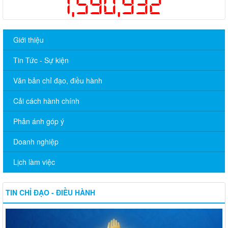
1,590,932
Giới thiệu
Tin Tức - Sự kiện
Văn bản chỉ đạo, điều hành
Cải cách hành chính
Phản ánh góp ý
Doanh nghiệp
Lịch làm việc
TIN CHỈ ĐẠO - ĐIỀU HÀNH